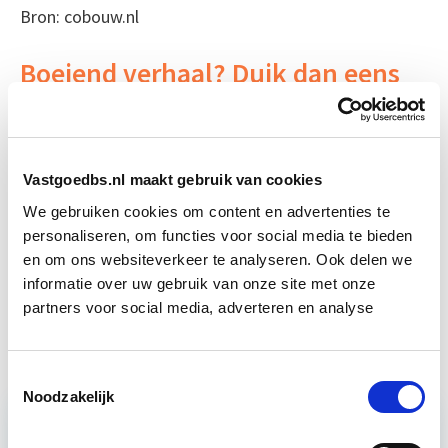
Bron: cobouw.nl
Boeiend verhaal? Duik dan eens
in deze opleidingen:
Circulair Bouwen
Start do 24 sep
Vastgoedbs.nl maakt gebruik van cookies
We gebruiken cookies om content en advertenties te
Business Case voor Vastgoed- &
Start do
personaliseren, om functies voor social media te bieden
Projectontwikkeling
10 sep
en om ons websiteverkeer te analyseren. Ook delen we
informatie over uw gebruik van onze site met onze
partners voor social media, adverteren en analyse
Vastgoedmanagement
Start ma 14 sep
Toestemmingsselectie
Noodzakelijk