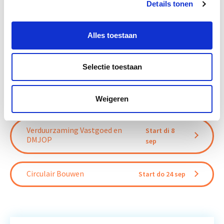
Details tonen
Bron: cobouw.nl
Alles toestaan
Boeiend verhaal? Duik dan eens
in deze opleidingen:
Selectie toestaan
Business Case voor Vastgoed- &
Start do
Projectontwikkeling
10 sep
Weigeren
Verduurzaming Vastgoed en
Start di 8
DMJOP
sep
Circulair Bouwen
Start do 24 sep