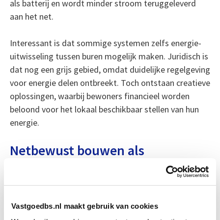
als batterij en wordt minder stroom teruggeleverd
aan het net.
Interessant is dat sommige systemen zelfs energie-
uitwisseling tussen buren mogelijk maken. Juridisch is
dat nog een grijs gebied, omdat duidelijke regelgeving
voor energie delen ontbreekt. Toch ontstaan creatieve
oplossingen, waarbij bewoners financieel worden
beloond voor het lokaal beschikbaar stellen van hun
energie.
Netbewust bouwen als
randvoorwaarde voor
gebiedsontwikkeling
De beweging richting netbewust bouwen markeert
Vastgoedbs.nl maakt gebruik van cookies
een fundamentele verschuiving in