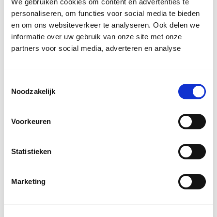
We gebruiken cookies om content en advertenties te
gebiedsontwikkeling. Waar energievoorziening
personaliseren, om functies voor social media te bieden
voorheen een vanzelfsprekende randvoorwaarde was,
en om ons websiteverkeer te analyseren. Ook delen we
wordt zij nu een sturend principe in ontwerp en
informatie over uw gebruik van onze site met onze
realisatie.
partners voor social media, adverteren en analyse
Door al in de planfase rekening te houden met
Toestemmingsselectie
maximale piekbelasting, lokale opwekking en slimme
Noodzakelijk
aansturing, kan woningbouw doorgaan ondanks
netcongestie. Dat vraagt om integrale samenwerking
Voorkeuren
tussen ontwikkelaars, installateurs, gemeenten en
netbeheerders.
Statistieken
De innovaties laten zien dat techniek veel mogelijk
maakt. De vraag is niet langer of netbewust bouwen
Marketing
nodig is, maar hoe snel het de standaard wordt in
nieuwe projecten.