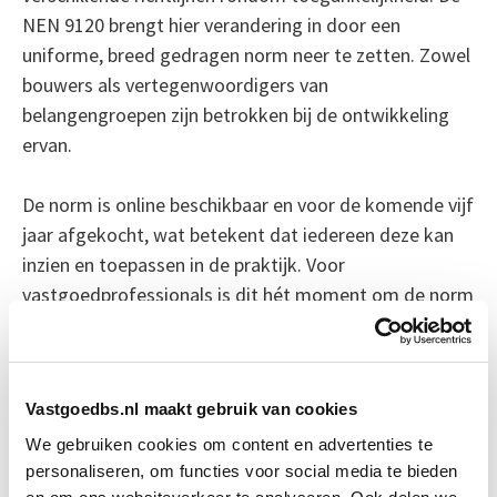
NEN 9120 brengt hier verandering in door een
uniforme, breed gedragen norm neer te zetten. Zowel
bouwers als vertegenwoordigers van
belangengroepen zijn betrokken bij de ontwikkeling
ervan.
De norm is online beschikbaar en voor de komende vijf
jaar afgekocht, wat betekent dat iedereen deze kan
inzien en toepassen in de praktijk. Voor
vastgoedprofessionals is dit hét moment om de norm
te omarmen en toegankelijk bouwen de standaard te
maken.
Vastgoedbs.nl maakt gebruik van cookies
Bron: aannemervak.nl
We gebruiken cookies om content en advertenties te
Boeiend verhaal? Duik dan eens
personaliseren, om functies voor social media te bieden