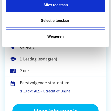
Alles toestaan
Tijdens deze opleiding leer je hoe gebouwen en
openbare ruimte algemeen toegankelijk gemaakt
Selectie toestaan
kunnen worden op basis van internationale
normen en richtlijnen.
Lees verder
Weigeren
Utrecht
1 Lesdag lesdag(en)
2 uur
Eerstvolgende startdatum
di 13 okt 2026 - Utrecht of Online