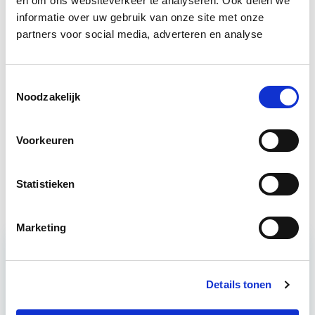
en om ons websiteverkeer te analyseren. Ook delen we
in deze opleidingen:
informatie over uw gebruik van onze site met onze
partners voor social media, adverteren en analyse
Toegankelijkheid Gebouwen
Start di 13 okt
Toestemmingsselectie
Compliance: Wet- en regelgeving –
Noodzakelijk
Start di
Arbo – Toegankelijkheid
19 jan
Voorkeuren
Klanttevredenheid &
Start wo 28
Huisvestingskwaliteit
okt
Statistieken
Marketing
Relevant bij dit artikel
Details tonen
Toegankelijkheid Gebouwen