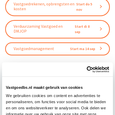
Vastgoedrekenen, opbrengsten en
Start do 5
kosten
nov
Verduurzaming Vastgoed en
Start di 8
DMJOP
sep
Vastgoedmanagement
Start ma 14 sep
Relevant bij dit artikel
Business Case voor Vastgoed- &
Vastgoedbs.nl maakt gebruik van cookies
Projectontwikkeling
We gebruiken cookies om content en advertenties te
personaliseren, om functies voor social media te bieden
en om ons websiteverkeer te analyseren. Ook delen we
Tijdens deze opleiding leer je om integraal
informatie over uw gebruik van onze site met onze