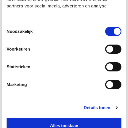
vastgoedprojecten te realiseren en/of te
partners voor social media, adverteren en analyse
verbeteren. De belangrijkste trends in vastgoed
komen voorbij, waarbij de…
Lees verder
Toestemmingsselectie
Noodzakelijk
Utrecht en/of online
Voorkeuren
15 Lesdagen lesdag(en)
4 - 8 uur per week
Statistieken
Eerstvolgende startdatum
Marketing
do 10 sep 2026 - Utrecht of Online
Details tonen
Meer informatie
Alles toestaan