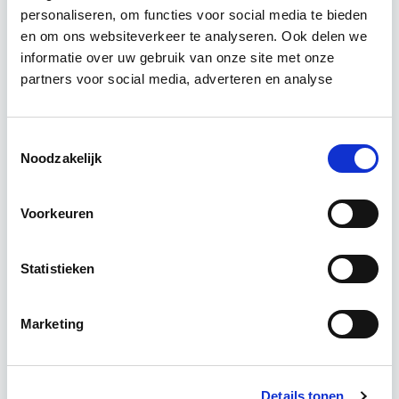
Relevant bij dit artikel
personaliseren, om functies voor social media te bieden
Vastgoedmanagement
en om ons websiteverkeer te analyseren. Ook delen we
informatie over uw gebruik van onze site met onze
partners voor social media, adverteren en analyse
De opleiding Vastgoedmanagement biedt een
helder, integraal denk- en werkmodel om op
strategisch en tactisch niveau jouw
Toestemmingsselectie
vastgoedportefeuille optimaal te exploiteren.
Noodzakelijk
De…
Lees verder
Voorkeuren
Utrecht en/of Online
Statistieken
15 Lesdagen lesdag(en)
4 - 8 uur per week
Marketing
Eerstvolgende startdatum
Details tonen
ma 14 sep 2026 - Utrecht