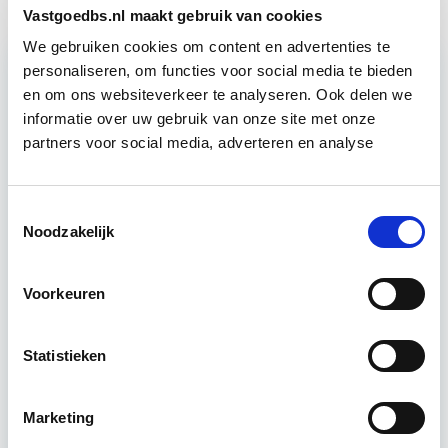
Vastgoedbs.nl maakt gebruik van cookies
We gebruiken cookies om content en advertenties te
personaliseren, om functies voor social media te bieden
en om ons websiteverkeer te analyseren. Ook delen we
Relevant bij dit artikel
informatie over uw gebruik van onze site met onze
Vastgoedmanagement
partners voor social media, adverteren en analyse
De opleiding Vastgoedmanagement biedt een
Toestemmingsselectie
helder, integraal denk- en werkmodel om op
Noodzakelijk
strategisch en tactisch niveau jouw
vastgoedportefeuille optimaal te exploiteren.
Voorkeuren
De…
Lees verder
Statistieken
Utrecht en/of Online
Marketing
15 Lesdagen lesdag(en)