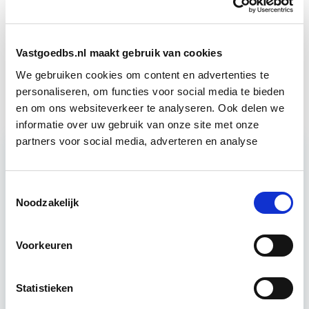
Vastgoedmanagement
Start ma 14 sep
Vastgoedbs.nl maakt gebruik van cookies
Vastgoedbeheer
We gebruiken cookies om content en advertenties te
Start wo 9 sep
personaliseren, om functies voor social media te bieden
en om ons websiteverkeer te analyseren. Ook delen we
informatie over uw gebruik van onze site met onze
partners voor social media, adverteren en analyse
Relevant bij dit artikel
Vastgoedstrategie, Portfolio- en
Toestemmingsselectie
Risicomanagement
Noodzakelijk
Het samenstellen van een vastgoedportfolio (of -
Voorkeuren
portefeuille) is complex. In deze cursus ontleden
we deze uitdaging en kijken we nadrukkelijk naar
Statistieken
de…
Lees verder