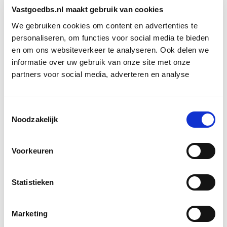
Vastgoedbs.nl maakt gebruik van cookies
Rijksadviseurs en Platform31 kwamen tot
vergelijkbare conclusies. Voor dorpen ligt er volgens
We gebruiken cookies om content en advertenties te
personaliseren, om functies voor social media te bieden
recent onderzoek ruimte voor circa 169.000 extra
en om ons websiteverkeer te analyseren. Ook delen we
woningen via een aanpak zoals in Grolloo.
informatie over uw gebruik van onze site met onze
partners voor social media, adverteren en analyse
Dat vraagt om precisie en geduld. Om inzicht in lokale
structuren, netwerken en behoeften. En om
bestuurders die investeringen in wonen, zorg,
Toestemmingsselectie
Noodzakelijk
duurzaamheid en maatschappelijke ondersteuning
niet langer los van elkaar beschouwen, maar als
samenhangend geheel.
Voorkeuren
Voor wie betrokken is bij gebiedsontwikkeling,
Statistieken
woningbouw of assetmanagement ligt hier een
duidelijke uitnodiging. Niet alleen om naar aantallen
Marketing
te kijken, maar naar samenhang. Wie de juiste