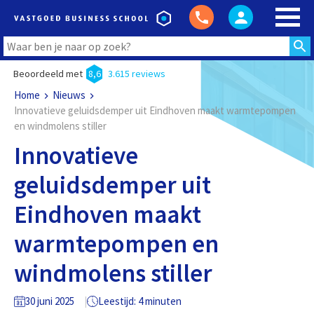
Beoordeeld met
8,6
3.615 reviews
Home
Nieuws
Innovatieve geluidsdemper uit Eindhoven maakt warmtepompen
en windmolens stiller
Innovatieve
geluidsdemper uit
Eindhoven maakt
warmtepompen en
windmolens stiller
30 juni 2025
Leestijd: 4 minuten