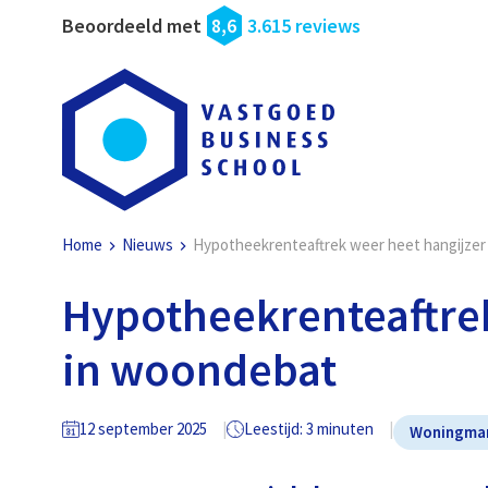
Beoordeeld met
8,6
3.615 reviews
Home
Nieuws
Hypotheekrenteaftrek weer heet hangijzer
Hypotheekrenteaftrek
in woondebat
12 september 2025
Leestijd: 3 minuten
Woningma