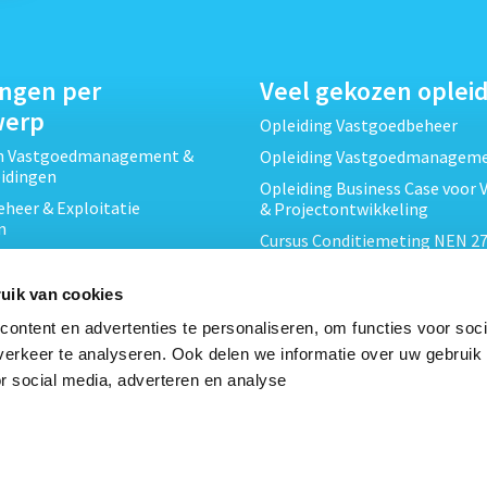
ingen per
Veel gekozen oplei
werp
Opleiding Vastgoedbeheer
ch Vastgoedmanagement &
Opleiding Vastgoedmanagem
eidingen
Opleiding Business Case voor 
heer & Exploitatie
& Projectontwikkeling
n
Cursus Conditiemeting NEN 27
cht & Contracten opleidingen
MJOP
wikkeling &
Opleiding Elementaire Bouwk
uik van cookies
ojecten opleidingen
Cursus EP-W Basis Woningen
ontent en advertenties te personaliseren, om functies voor soci
Onderhoud & Inspectie
Opleiding Professioneel VvE-
erkeer te analyseren. Ook delen we informatie over uw gebruik
en
r social media, adverteren en analyse
Opleiding Projectleider Vastg
ing en Energieprestatie
n
Opleiding Vastgoedrecht & B
Cursus Verduurzaming Vastgo
le opleidingen
DMJOP