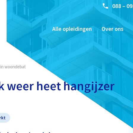
088 – 09
Alle opleidingen
Over ons
 in woondebat
 weer heet hangijzer
rkt