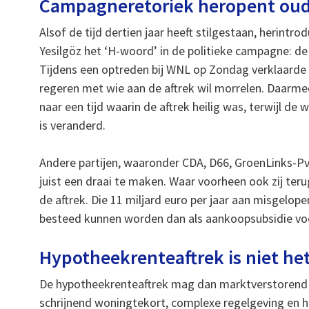
Campagneretoriek heropent oud
Alsof de tijd dertien jaar heeft stilgestaan, herintro
Yesilgöz het ‘H-woord’ in de politieke campagne: d
Tijdens een optreden bij WNL op Zondag verklaarde ze
regeren met wie aan de aftrek wil morrelen. Daarmee 
naar een tijd waarin de aftrek heilig was, terwijl de
is veranderd.
Andere partijen, waaronder CDA, D66, GroenLinks-Pvd
juist een draai te maken. Waar voorheen ook zij te
de aftrek. Die 11 miljard euro per jaar aan misgelop
besteed kunnen worden dan als aankoopsubsidie vo
Hypotheekrenteaftrek is niet he
De hypotheekrenteaftrek mag dan marktverstorend zi
schrijnend woningtekort, complexe regelgeving en h