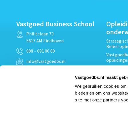
Vastgoed Business School
Opleid
onder
Philitelaan 73
5617 AM Eindhoven
Strategis
Beleid opl
088 – 091 00 00
Vastgoedbe
opleidinge
info@vastgoedbs.nl
Vastgoedre
KvK: 34153807
Projectont
Vastgoedbs.nl maakt gebr
BTW: NL809795863B01
Vastgoedpr
We gebruiken cookies om c
Techniek, 
bieden en om ons websitev
Opleiding
Heb je een vraag?
site met onze partners voo
Verduurzam
Neem
contact
met ons op
opleidinge
Bekijk al