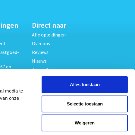
dingen
Direct naar
Alle opleidingen
ent
Over ons
Vastgoed-
Reviews
Nieuws
67 en
Accreditaties
FAQ
unde
Alles toestaan
Contact
al media te
Algemene voorwaarden
beheer
 van onze
Selectie toestaan
Privacy verklaring
oed
ouwrecht
Volg ons op
Weigeren
ed en