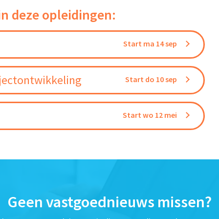
in deze opleidingen:
Start ma 14 sep
jectontwikkeling
Start do 10 sep
Start wo 12 mei
Geen vastgoednieuws missen?