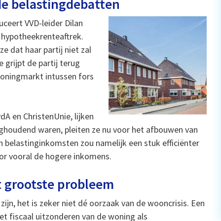
e belastingdebatten
duceert VVD-leider Dilan
e hypotheekrenteaftrek.
 dat haar partij niet zal
grijpt de partij terug
 woningmarkt intussen fors
A en ChristenUnie, lijken
rughoudend waren, pleiten ze nu voor het afbouwen van
en belastinginkomsten zou namelijk een stuk efficiënter
or vooral de hogere inkomens.
t grootste probleem
jn, het is zeker niet dé oorzaak van de wooncrisis. Een
et fiscaal uitzonderen van de woning als