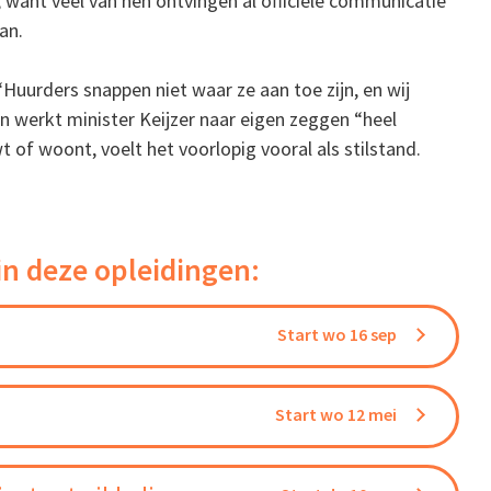
, want veel van hen ontvingen al officiële communicatie
an.
Huurders snappen niet waar ze aan toe zijn, en wij
n werkt minister Keijzer naar eigen zeggen “heel
 of woont, voelt het voorlopig vooral als stilstand.
in deze opleidingen:
Start wo 16 sep
Start wo 12 mei