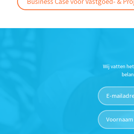
Business Case voor Vastgoed- & Pro
Wij vatten he
belan