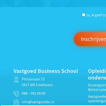
Ja, ik geef 
Vastgoed Business School
Opleid
onder
Philitelaan 73
5617 AM Eindhoven
Strategis
Beleid opl
088 – 091 00 00
Vastgoedbe
opleidinge
info@vastgoedbs.nl