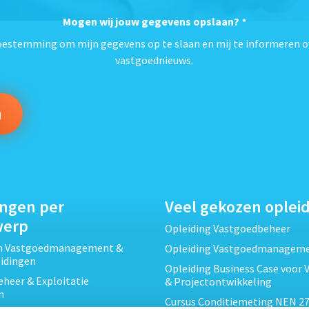
Mogen wij jouw gegevens opslaan?
*
toestemming om mijn gegevens op te slaan en mij te informeren o
vastgoednieuws.
ingen per
Veel gekozen oplei
werp
Opleiding Vastgoedbeheer
ch Vastgoedmanagement &
Opleiding Vastgoedmanagem
eidingen
Opleiding Business Case voor 
heer & Exploitatie
& Projectontwikkeling
n
Cursus Conditiemeting NEN 27