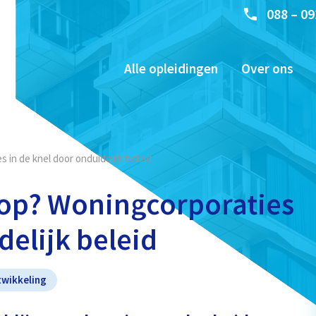
088 – 09
Alle opleidingen
Over ons
in de knel door onduidelijk beleid
op? Woningcorporaties
delijk beleid
wikkeling