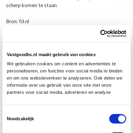
scherp komen te staan.
Bron: fd.nl
Boeiend verhaal? Duik dan eens
in deze opleidingen:
Vastgoedbs.nl maakt gebruik van cookies
We gebruiken cookies om content en advertenties te
Huurrecht Woonruimte
Start wo 12 mei
personaliseren, om functies voor social media te bieden
en om ons websiteverkeer te analyseren. Ook delen we
Vastgoedmanagement
Start wo 16 sep
informatie over uw gebruik van onze site met onze
partners voor social media, adverteren en analyse
Business Case voor Vastgoed- &
Start do
Projectontwikkeling
10 sep
Toestemmingsselectie
Noodzakelijk