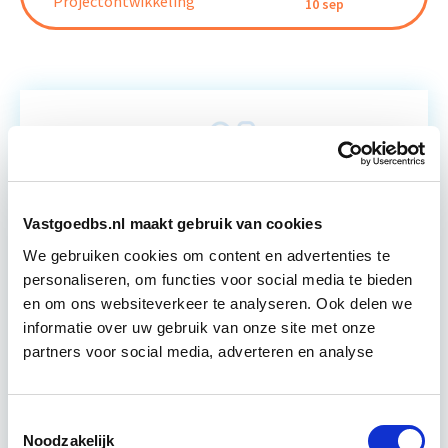
Projectontwikkeling
10 sep
Relevant bij dit artikel
Vastgoedrecht
Vastgoedbs.nl maakt gebruik van cookies
Wanneer de belangen groot zijn, is het enorm
We gebruiken cookies om content en advertenties te
belangrijk om haarscherp in beeld te hebben
personaliseren, om functies voor social media te bieden
welke afspraken er gemaakt worden en wat…
en om ons websiteverkeer te analyseren. Ook delen we
Lees verder
informatie over uw gebruik van onze site met onze
partners voor social media, adverteren en analyse
Utrecht
Toestemmingsselectie
Noodzakelijk
4 uur per week