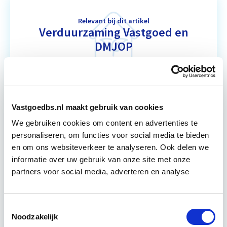
Relevant bij dit artikel
Verduurzaming Vastgoed en
DMJOP
Tijdens deze opleiding leer je duurzaamheid
integraal te benaderen, maatregelen te
formuleren en te vertalen naar een duurzaam
Vastgoedbs.nl maakt gebruik van cookies
meerjarenonderhoudsplan (DMJOP). Hierbij
We gebruiken cookies om content en advertenties te
worden…
Lees verder
personaliseren, om functies voor social media te bieden
en om ons websiteverkeer te analyseren. Ook delen we
informatie over uw gebruik van onze site met onze
Utrecht & Online
partners voor social media, adverteren en analyse
7 lesdagen lesdag(en)
Toestemmingsselectie
6 uur per week
Noodzakelijk