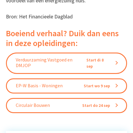
voordeel van een energiezuinig huis.
Bron: Het Financieele Dagblad
Boeiend verhaal? Duik dan eens
in deze opleidingen:
Verduurzaming Vastgoed en
Start di 8
DMJOP
sep
EP-W Basis - Woningen
Start wo 9 sep
Circulair Bouwen
Start do 24 sep