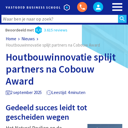
Beoordeeld met
8,6
3.615 reviews
Home
Nieuws
Houtbouwinnovatie splijt partners na Cobouw Award
Houtbouwinnovatie splijt
partners na Cobouw
Award
2 september 2025
Leestijd: 4 minuten
Gedeeld succes leidt tot
gescheiden wegen
Het Natural Pavilion op de