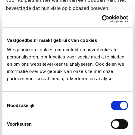
bevestigde dat hun visie op biobased bouwen
aansloeg. Maar het succes bracht ook spanningen. Net
als bij de broers achter Adidas en Puma, liep een
gedeeld ideaal uit op een breuk. De één werkt verder
onder een nieuwe naam, de ander begint opnieuw met
Vastgoedbs.nl maakt gebruik van cookies
frisse ideeën.
We gebruiken cookies om content en advertenties te
personaliseren, om functies voor social media te bieden
Wat blijft, is de opmars van biobased houtbouw. En
en om ons websiteverkeer te analyseren. Ook delen we
informatie over uw gebruik van onze site met onze
een harde les: innoveren vraagt niet alleen om
partners voor social media, adverteren en analyse
techniek, maar ook om samenwerking die dat succes
kan dragen.
Toestemmingsselectie
Bron: cobouw.nl
Noodzakelijk
Boeiend verhaal? Duik dan eens
Voorkeuren
in deze opleidingen: