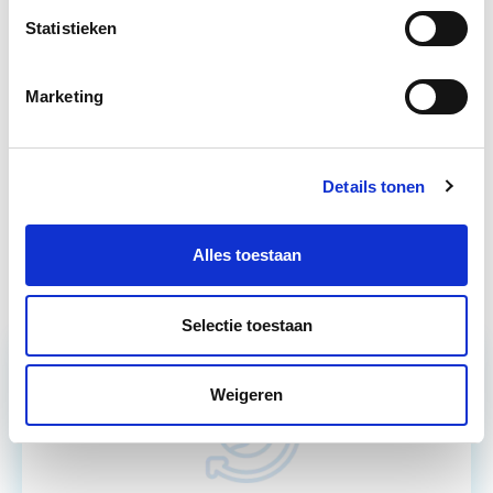
Statistieken
Circulair Bouwen
Start do 24 sep
Marketing
Business Case voor Vastgoed- &
Start do
Projectontwikkeling
10 sep
Details tonen
Verduurzaming Vastgoed en
Start di 8
DMJOP
sep
Alles toestaan
Selectie toestaan
Weigeren
Relevant bij dit artikel
Circulair Bouwen