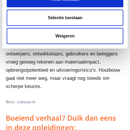
ervaring opbouwt met akoestiek, garanties,
brandveiligheid, verbindingen en detaillering.
Selectie toestaan
De les van The CubeHouse is daarom niet dat elk
Weigeren
kantoor voortaan in CLT moet worden gebouwd. De
les is dat houtbouw volwassen wordt wanneer
ontwerpers, ontwikkelaars, gebruikers en beleggers
vroeg genoeg rekenen aan materiaalimpact,
opbrengstpotentieel en uitvoeringsrisico’s. Houtbouw
gaat niet meer weg, maar vraagt nog steeds om
scherpe keuzes.
Bron: cobouw.nl
Boeiend verhaal? Duik dan eens
in deze opleidingen: