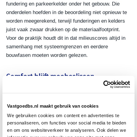
fundering en parkeerkelder onder het gebouw. Die
onderdelen hoefden in de beoordeling niet opnieuw te
worden meegerekend, terwijl funderingen en kelders
juist vaak zwaar drukken op de materiaalfootprint.
Voor de praktijk houdt dit in dat milieuscores altijd in
samenhang met systeemgrenzen en eerdere
bouwfasen moeten worden gelezen.
Comfort blijft meebeslissen
Duurzaamheid ging in The CubeHouse niet alleen over
materiaalgebruik. Het gebouw voldoet onder meer aan
Breeam Excellent, Well Gold, Paris Proof, Beng 1 en
Vastgoedbs.nl maakt gebruik van cookies
een Mpg-score van 0,713. Daarmee komen
We gebruiken cookies om content en advertenties te
energieprestatie, gezondheid, materiaalimpact en
personaliseren, om functies voor social media te bieden
en om ons websiteverkeer te analyseren. Ook delen we
gebruikskwaliteit samen in één ontwerpstrategie.