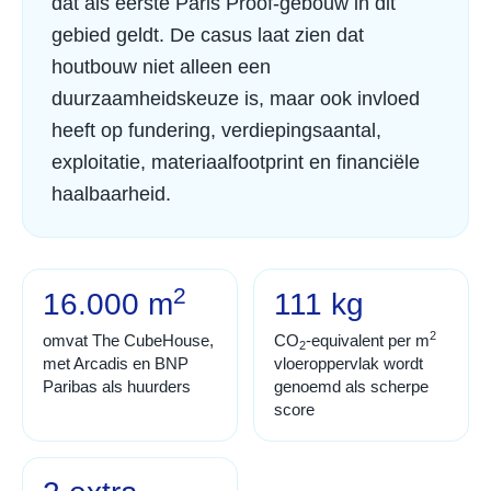
dat als eerste Paris Proof-gebouw in dit
gebied geldt. De casus laat zien dat
houtbouw niet alleen een
duurzaamheidskeuze is, maar ook invloed
heeft op fundering, verdiepingsaantal,
exploitatie, materiaalfootprint en financiële
haalbaarheid.
2
16.000 m
111 kg
2
omvat The CubeHouse,
CO
-equivalent per m
2
met Arcadis en BNP
vloeroppervlak wordt
Paribas als huurders
genoemd als scherpe
score