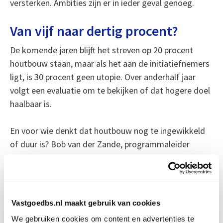
versterken. Ambities zijn er in ieder geval genoeg.
Van vijf naar dertig procent?
De komende jaren blijft het streven op 20 procent
houtbouw staan, maar als het aan de initiatiefnemers
ligt, is 30 procent geen utopie. Over anderhalf jaar
volgt een evaluatie om te bekijken of dat hogere doel
haalbaar is.
En voor wie denkt dat houtbouw nog te ingewikkeld
of duur is? Bob van der Zande, programmaleider
houtbouw bij de MRA, heeft een duidelijke boodschap:
begin gewoon met één project. Niet te groot, niet te
ingewikkeld. De ervaring is goud waard, zelfs als het
de eerste keer wat meer kost.
Vastgoedbs.nl maakt gebruik van cookies
We gebruiken cookies om content en advertenties te