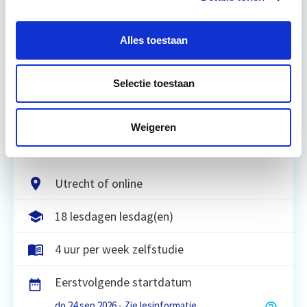
Relevant bij dit artikel
Circulair Bouwen
Alles toestaan
Circulair bouwen is de toekomst. Letterlijk, want in
Selectie toestaan
2050 wil de Nederlandse overheid dat de
bouweconomie volledig circulair is. Dit betekent
Weigeren
dat…
Lees verder
Utrecht of online
18 lesdagen lesdag(en)
4 uur per week zelfstudie
Eerstvolgende startdatum
do 24 sep 2026 - Zie lesinformatie