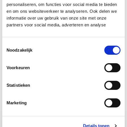
Bron: cobouw.nl
personaliseren, om functies voor social media te bieden
en om ons websiteverkeer te analyseren. Ook delen we
Boeiend verhaal? Duik dan eens
informatie over uw gebruik van onze site met onze
in deze opleidingen:
partners voor social media, adverteren en analyse
Circulair Bouwen
Start do 24 sep
Toestemmingsselectie
Noodzakelijk
Verduurzaming Vastgoed en
Start di 8
DMJOP
sep
Voorkeuren
Statistieken
Business Case voor Vastgoed- &
Start do
Projectontwikkeling
10 sep
Marketing
Details tonen