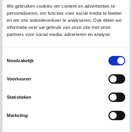
We gebruiken cookies om content en advertenties te
personaliseren, om functies voor social media te bieden
Relevant bij dit artikel
en om ons websiteverkeer te analyseren. Ook delen we
Business Case voor Vastgoed- &
informatie over uw gebruik van onze site met onze
Projectontwikkeling
partners voor social media, adverteren en analyse
Tijdens deze opleiding leer je om integraal
Toestemmingsselectie
vastgoedprojecten te realiseren en/of te
Noodzakelijk
verbeteren. De belangrijkste trends in vastgoed
komen voorbij, waarbij de…
Lees verder
Voorkeuren
Utrecht en/of online
Statistieken
15 Lesdagen lesdag(en)
Marketing
4 - 8 uur per week