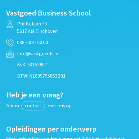
Vastgoed Business School
Philitelaan 73
5617 AM Eindhoven
088 – 091 00 00
info@vastgoedbs.nl
KvK: 34153807
BTW: NL809795863B01
Heb je een vraag?
Neem
contact
met ons op
Opleidingen per onderwerp
Strategisch Vastgoedmanagement & Beleid opleidingen