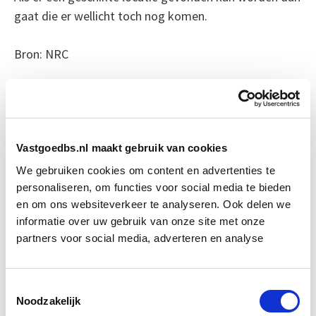
gaat die er wellicht toch nog komen.
Bron: NRC
Boeiend verhaal? Duik dan eens
in deze opleidingen:
Vastgoedbs.nl maakt gebruik van cookies
Business Case voor Vastgoed- &
Start do
Projectontwikkeling
We gebruiken cookies om content en advertenties te
10 sep
personaliseren, om functies voor social media te bieden
en om ons websiteverkeer te analyseren. Ook delen we
Circulair Bouwen
Start do 24 sep
informatie over uw gebruik van onze site met onze
partners voor social media, adverteren en analyse
Elementaire Bouwkunde
Start do 17 sep
Toestemmingsselectie
Noodzakelijk