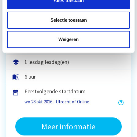
Alles toestaan
uitvoering, niet in het maken van plannen.
Verhoogde klanttevredenheid en
huisvestingskwaliteit levert altijd voordeel…
Selectie toestaan
Lees verder
Weigeren
Utrecht
1 lesdag lesdag(en)
6 uur
Eerstvolgende startdatum
wo 28 okt 2026 - Utrecht of Online
Meer informatie