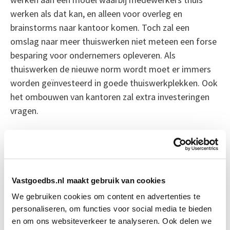
werken als dat kan, en alleen voor overleg en
brainstorms naar kantoor komen. Toch zal een
omslag naar meer thuiswerken niet meteen een forse
besparing voor ondernemers opleveren. Als
thuiswerken de nieuwe norm wordt moet er immers
worden geïnvesteerd in goede thuiswerkplekken. Ook
het ombouwen van kantoren zal extra investeringen
vragen.
Bron: NRC Next
Boeiend verhaal? Duik dan eens
in deze opleidingen:
Vastgoedbs.nl maakt gebruik van cookies
We gebruiken cookies om content en advertenties te
personaliseren, om functies voor social media te bieden
Vastgoedwaarde
Start do 10 sep
en om ons websiteverkeer te analyseren. Ook delen we