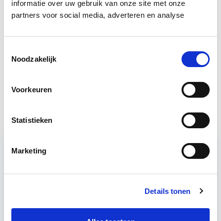
informatie over uw gebruik van onze site met onze
partners voor social media, adverteren en analyse
Business Case voor Vastgoed- &
Start do
Projectontwikkeling
10 sep
Toestemmingsselectie
Vastgoedbeheer
Noodzakelijk
Start wo 9 sep
Voorkeuren
Projectleider Vastgoed
Start di 22 sep
Statistieken
Marketing
Relevant bij dit artikel
Klanttevredenheid &
Huisvestingskwaliteit
Details tonen
Het succes van het vastgoedbedrijf zit in de