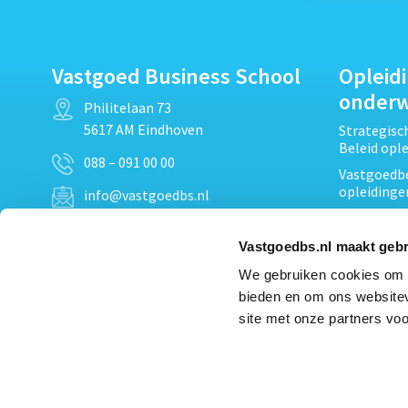
Vastgoed Business School
Opleid
onder
Philitelaan 73
5617 AM Eindhoven
Strategis
Beleid opl
088 – 091 00 00
Vastgoedbe
opleidinge
info@vastgoedbs.nl
Vastgoedre
KvK: 34153807
Projectont
Vastgoedbs.nl maakt gebr
BTW: NL809795863B01
Vastgoedpr
We gebruiken cookies om c
Techniek, 
bieden en om ons websitev
Opleiding
Heb je een vraag?
site met onze partners voo
Verduurzam
Neem
contact
met ons op
opleidinge
Bekijk al