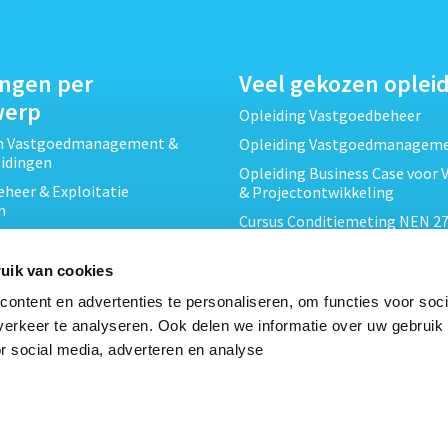
ingen per
Veel gekozen oplei
werp
Opleiding Vastgoedbeheer
ch Vastgoedmanagement &
Opleiding Vastgoedmanagem
eidingen
Opleiding Business Case voor 
heer & Exploitatie
& Projectontwikkeling
n
Cursus Conditiemeting NEN 27
cht & Contracten opleidingen
MJOP
wikkeling &
Opleiding Elementaire Bouwk
uik van cookies
ojecten opleidingen
Cursus EP-W Basis Woningen
ontent en advertenties te personaliseren, om functies voor soci
Onderhoud & Inspectie
Opleiding Professioneel VvE-
erkeer te analyseren. Ook delen we informatie over uw gebruik
en
r social media, adverteren en analyse
Opleiding Projectleider Vastg
ing en Energieprestatie
n
Opleiding Vastgoedrecht & B
Cursus Verduurzaming Vastgo
le opleidingen
DMJOP