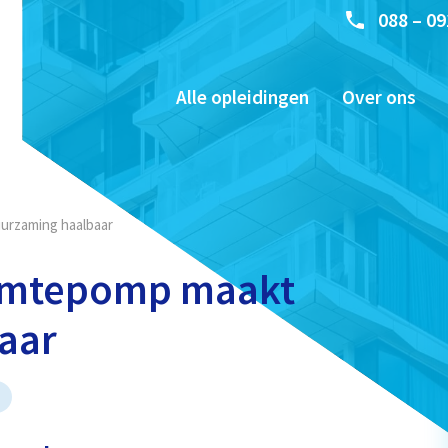
088 – 09
Alle opleidingen
Over ons
urzaming haalbaar
armtepomp maakt
aar