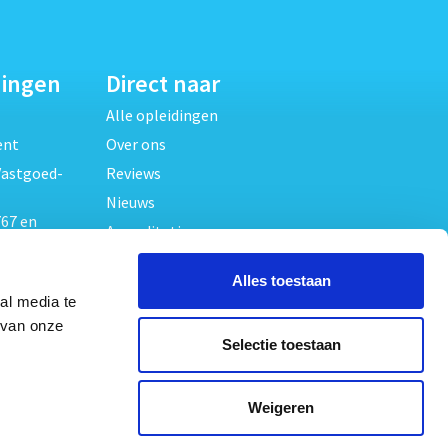
dingen
Direct naar
Alle opleidingen
ent
Over ons
Vastgoed-
Reviews
Nieuws
67 en
Accreditaties
FAQ
unde
Alles toestaan
Contact
al media te
Algemene voorwaarden
beheer
 van onze
Selectie toestaan
Privacy verklaring
oed
ouwrecht
Volg ons op
Weigeren
ed en