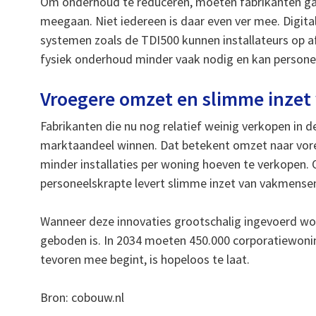
Om onderhoud te reduceren, moeten fabrikanten g
meegaan. Niet iedereen is daar even ver mee. Digita
systemen zoals de TDI500 kunnen installateurs op afs
fysiek onderhoud minder vaak nodig en kan personee
Vroegere omzet en slimme inzet
Fabrikanten die nu nog relatief weinig verkopen in d
marktaandeel winnen. Dat betekent omzet naar vore
minder installaties per woning hoeven te verkopen. Oo
personeelskrapte levert slimme inzet van vakmensen
Wanneer deze innovaties grootschalig ingevoerd worde
geboden is. In 2034 moeten 450.000 corporatiewonin
tevoren mee begint, is hopeloos te laat.
Bron: cobouw.nl