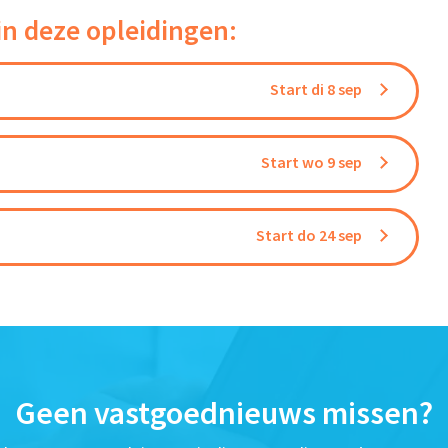
in deze opleidingen:
Start di 8 sep
Start wo 9 sep
Start do 24 sep
Geen vastgoednieuws missen?