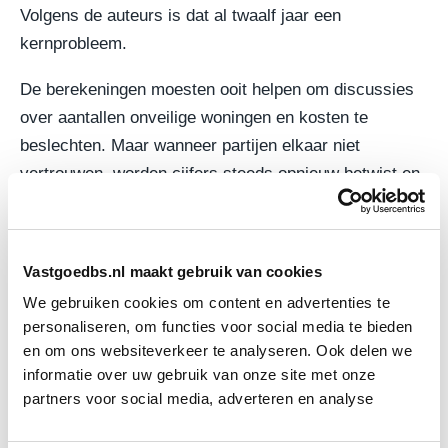
Volgens de auteurs is dat al twaalf jaar een
kernprobleem.
De berekeningen moesten ooit helpen om discussies
over aantallen onveilige woningen en kosten te
beslechten. Maar wanneer partijen elkaar niet
vertrouwen, worden cijfers steeds opnieuw betwist en
verandert een technisch rapport in een bestuurlijk
strijdpunt.
Vastgoedbs.nl maakt gebruik van cookies
Buurt voor buurt aan tafel
We gebruiken cookies om content en advertenties te
personaliseren, om functies voor social media te bieden
De auteurs pleiten voor een andere aanpak, waarin
en om ons websiteverkeer te analyseren. Ook delen we
instanties buurt voor buurt met bewoners bepalen wat
informatie over uw gebruik van onze site met onze
lokaal nodig is. Op die schaal kan de stem van
partners voor social media, adverteren en analyse
bewoners zwaarder wegen en ontstaat meer ruimte