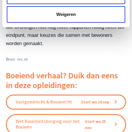
De auteurs waarschuwen dat de versterkingsoperatie
anders eindeloos kan uitdijen en verdere schade kan
Weigeren
toebrengen aan welzijn en gezondheid. Het gevolg is
dat Groningen niet nog meer rapporten nodig heeft als
eindpunt, maar keuzes die samen met bewoners
worden gemaakt.
Bron: nrc.nl
Boeiend verhaal? Duik dan eens
in deze opleidingen:
Vastgoedrecht & Bouwrecht
Start wo 16 sep
Wet Kwaliteitsborging voor het
Start wo 25
Bouwen
nov