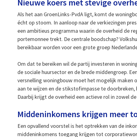
Nieuwe koers met stevige overhe
Als het aan GroenLinks-PvdA ligt, komt de woningbo
écht op stoom. In aanloop naar de verkiezingen pres
een ambitieus programma waarin de overheid de reg
portemonnee trekt. De centrale boodschap? Volksh
bereikbaar worden voor een grote groep Nederlande
Om dat te bereiken wil de partij investeren in won
de sociale huursector en de brede middengroep. Ee
versnelling woningbouw moet het mogelijk maken 
aan te wijzen en de stikstofimpasse te doorbreken, 
Daarbij krijgt de overheid een actieve rol in zowel d
Middeninkomens krijgen meer t
Een opvallend voorstel is het optrekken van de ink
middeninkomens toegang krijgen tot corporatiewoni