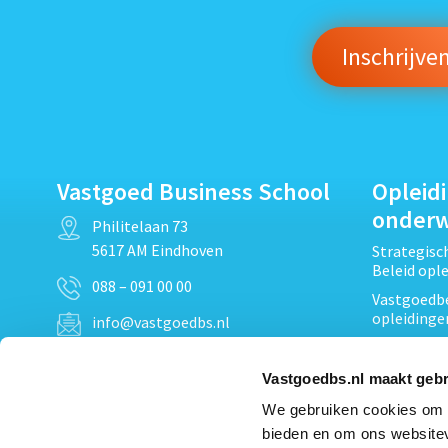
Vastgoed Business School
Opleid
onder
Philitelaan 73
5617 AM Eindhoven
Strategis
Beleid opl
088 – 091 00 00
Vastgoedbe
opleidinge
info@vastgoedbs.nl
Vastgoedre
KvK: 34153807
Projectont
Vastgoedbs.nl maakt gebr
BTW: NL809795863B01
Vastgoedpr
We gebruiken cookies om c
Techniek, 
bieden en om ons websitev
Opleiding