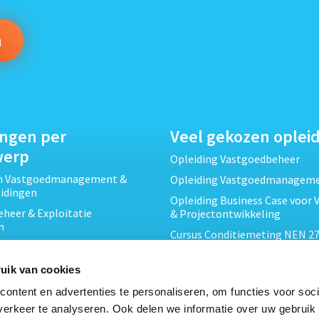
ingen per
Veel gekozen oplei
werp
Opleiding Vastgoedbeheer
ch Vastgoedmanagement &
Opleiding Vastgoedmanagem
eidingen
Opleiding Business Case voor 
heer & Exploitatie
& Projectontwikkeling
n
Cursus Conditiemeting NEN 27
cht & Contracten opleidingen
MJOP
wikkeling &
Opleiding Elementaire Bouwk
uik van cookies
ojecten opleidingen
Cursus EP-W Basis Woningen
ontent en advertenties te personaliseren, om functies voor soci
Onderhoud & Inspectie
Opleiding Professioneel VvE-
erkeer te analyseren. Ook delen we informatie over uw gebruik
en