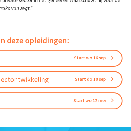
e private sector in het geheel en waarschuwt hij voor de
raks van zegt.”
in deze opleidingen:
Start wo 16 sep
jectontwikkeling
Start do 10 sep
Start wo 12 mei