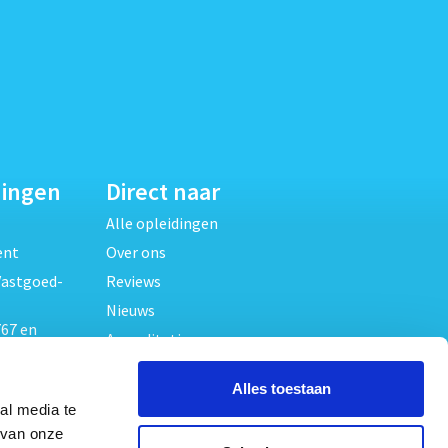
dingen
Direct naar
Alle opleidingen
ent
Over ons
Vastgoed-
Reviews
Nieuws
67 en
Accreditaties
FAQ
unde
Alles toestaan
Contact
al media te
Algemene voorwaarden
beheer
 van onze