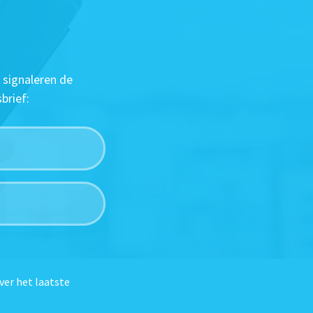
 signaleren de
brief:
ver het laatste