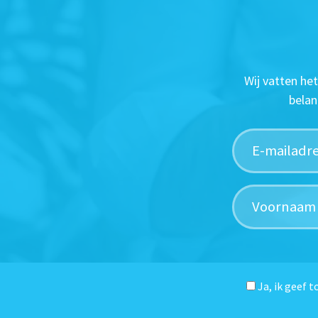
Wij vatten he
belan
Ja, ik geef 