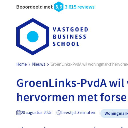
Beoordeeld met
8,6
3.615 reviews
Home
Nieuws
GroenLinks-PvdA wil woningmarkt hervorme
GroenLinks-PvdA wil
hervormen met forse
20 augustus 2025
Leestijd: 3 minuten
Woningmar