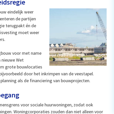
idsregie
uw eindelijk weer
enteren de partijen
ie terugpakt én de
uisvesting moet weer
rs.
ingbouw voor met name
n nieuwe Wet
om grote bouwlocaties
bijvoorbeeld door het inkrimpen van de veestapel.
e planning als de financiering van bouwprojecten.
oegang
omensgrens voor sociale huurwoningen, zodat ook
ngen. Woningcorporaties zouden dan niet alleen voor