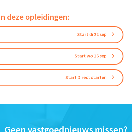
in deze opleidingen:
Start di 22 sep
Start wo 16 sep
Start Direct starten
Geen vastgoednieuws missen?