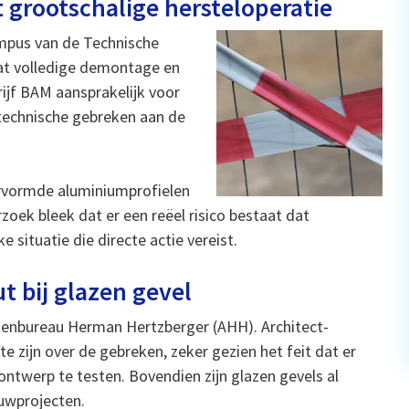
t grootschalige hersteloperatie
mpus van de Technische
 dat volledige demontage en
rijf BAM aansprakelijk voor
technische gebreken aan de
ervormde aluminiumprofielen
zoek bleek dat er een reëel risico bestaat dat
e situatie die directe actie vereist.
t bij glazen gevel
ctenbureau Herman Hertzberger (AHH). Architect-
e zijn over de gebreken, zeker gezien het feit dat er
ntwerp te testen. Bovendien zijn glazen gevels al
uwprojecten.