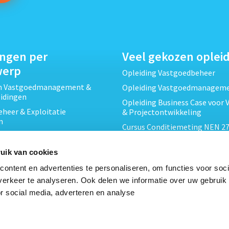
ingen per
Veel gekozen oplei
werp
Opleiding Vastgoedbeheer
ch Vastgoedmanagement &
Opleiding Vastgoedmanagem
eidingen
Opleiding Business Case voor 
heer & Exploitatie
& Projectontwikkeling
n
Cursus Conditiemeting NEN 27
cht & Contracten opleidingen
MJOP
wikkeling &
Opleiding Elementaire Bouwk
uik van cookies
ojecten opleidingen
Cursus EP-W Basis Woningen
ontent en advertenties te personaliseren, om functies voor soci
Onderhoud & Inspectie
Opleiding Professioneel VvE-
erkeer te analyseren. Ook delen we informatie over uw gebruik
en
r social media, adverteren en analyse
Opleiding Projectleider Vastg
ing en Energieprestatie
n
Opleiding Vastgoedrecht & B
Cursus Verduurzaming Vastgo