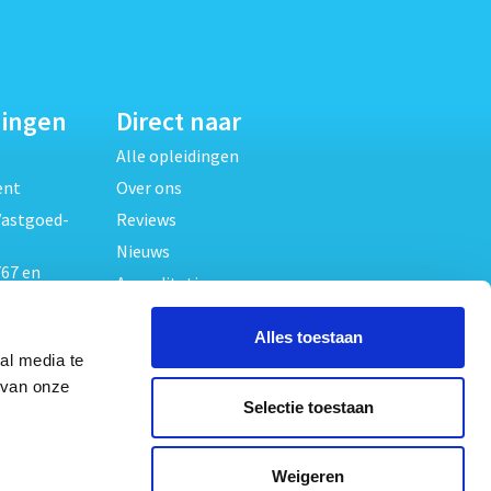
dingen
Direct naar
Alle opleidingen
ent
Over ons
Vastgoed-
Reviews
Nieuws
67 en
Accreditaties
FAQ
unde
Alles toestaan
Contact
al media te
Algemene voorwaarden
beheer
 van onze
Selectie toestaan
Privacy verklaring
oed
ouwrecht
Volg ons op
Weigeren
ed en