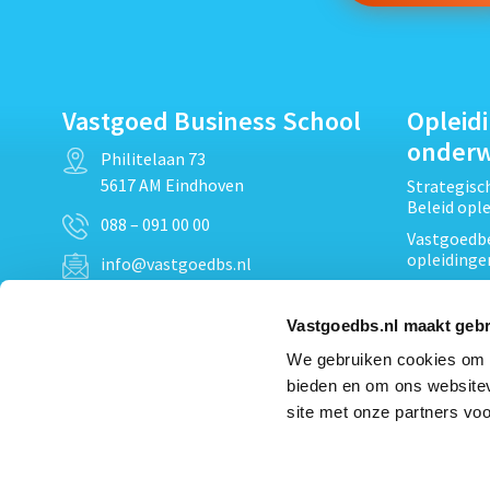
Vastgoed Business School
Opleid
onder
Philitelaan 73
5617 AM Eindhoven
Strategis
Beleid opl
088 – 091 00 00
Vastgoedbe
opleidinge
info@vastgoedbs.nl
Vastgoedre
KvK: 34153807
Projectont
Vastgoedbs.nl maakt gebr
BTW: NL809795863B01
Vastgoedpr
We gebruiken cookies om c
Techniek, 
bieden en om ons websitev
Opleiding
Heb je een vraag?
site met onze partners voo
Verduurzam
Neem
contact
met ons op
opleidinge