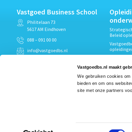
Vastgoed Business School
Opleid
onder
Philitelaan 73
5617 AM Eindhoven
Strategis
Beleid opl
088 – 091 00 00
Vastgoedbe
opleidinge
info@vastgoedbs.nl
Vastgoedre
KvK: 34153807
Projectont
Vastgoedbs.nl maakt gebr
BTW: NL809795863B01
Vastgoedpr
We gebruiken cookies om c
Techniek, 
bieden en om ons websitev
Opleiding
Heb je een vraag?
site met onze partners voo
Verduurzam
Neem
contact
met ons op
opleidinge
Bekijk al
Toestemmingsselectie