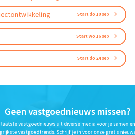
jectontwikkeling
Start do 10 sep
Start wo 16 sep
Start do 24 sep
Geen vastgoednieuws missen?
t laatste vastgoednieuws uit diverse media voor je samen en
grijkste vastgoedtrends. Schrijf je in voor onze gratis nieuws