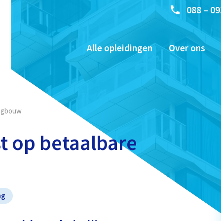
088 – 09
Alle opleidingen
Over ons
ingbouw
t op betaalbare
ng