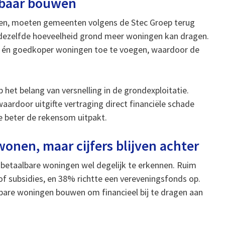
albaar bouwen
ren, moeten gemeenten volgens de Stec Groep terug
t dezelfde hoeveelheid grond meer woningen kan dragen.
er én goedkoper woningen toe te voegen, waardoor de
 het belang van versnelling in de grondexploitatie.
rdoor uitgifte vertraging direct financiële schade
oe beter de rekensom uitpakt.
wonen, maar cijfers blijven achter
 betaalbare woningen wel degelijk te erkennen. Ruim
of subsidies, en 38% richtte een vereveningsfonds op.
lbare woningen bouwen om financieel bij te dragen aan