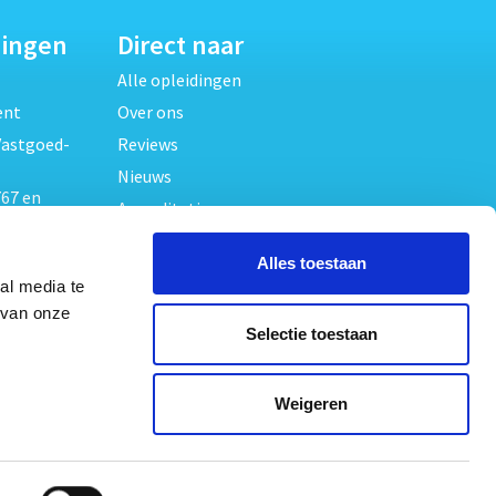
dingen
Direct naar
Alle opleidingen
ent
Over ons
Vastgoed-
Reviews
Nieuws
67 en
Accreditaties
FAQ
unde
Alles toestaan
Contact
al media te
Algemene voorwaarden
beheer
 van onze
Selectie toestaan
Privacy verklaring
oed
ouwrecht
Volg ons op
Weigeren
ed en