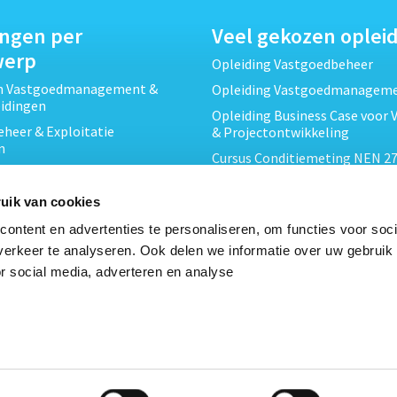
ingen per
Veel gekozen oplei
werp
Opleiding Vastgoedbeheer
ch Vastgoedmanagement &
Opleiding Vastgoedmanagem
eidingen
Opleiding Business Case voor 
heer & Exploitatie
& Projectontwikkeling
n
Cursus Conditiemeting NEN 27
cht & Contracten opleidingen
MJOP
wikkeling &
Opleiding Elementaire Bouwk
uik van cookies
ojecten opleidingen
Cursus EP-W Basis Woningen
ontent en advertenties te personaliseren, om functies voor soci
Onderhoud & Inspectie
Opleiding Professioneel VvE-
erkeer te analyseren. Ook delen we informatie over uw gebruik
en
r social media, adverteren en analyse
Opleiding Projectleider Vastg
ing en Energieprestatie
n
Opleiding Vastgoedrecht & B
Cursus Verduurzaming Vastgo
le opleidingen
DMJOP