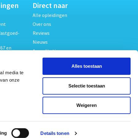
dingen
Direct naar
Alle opleidingen
ent
Over ons
Vastgoed-
Reviews
Nieuws
67 en
Accreditaties
FAQ
unde
Alles toestaan
Contact
al media te
Algemene voorwaarden
beheer
 van onze
Selectie toestaan
Privacy verklaring
oed
ouwrecht
Volg ons op
Weigeren
ed en
ing
Details tonen