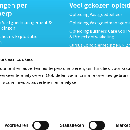
ingen per
Veel gekozen oplei
werp
Opleiding Vastgoedbeheer
ch Vastgoedmanagement &
Opleiding Vastgoedmanagem
eidingen
Opleiding Business Case voor 
heer & Exploitatie
& Projectontwikkeling
n
Cursus Conditiemeting NEN 27
cht & Contracten opleidingen
MJOP
wikkeling &
Opleiding Elementaire Bouwk
uik van cookies
ojecten opleidingen
Cursus EP-W Basis Woningen
ontent en advertenties te personaliseren, om functies voor soci
Onderhoud & Inspectie
Opleiding Professioneel VvE-
erkeer te analyseren. Ook delen we informatie over uw gebruik
en
r social media, adverteren en analyse
Opleiding Projectleider Vastg
ing en Energieprestatie
n
Opleiding Vastgoedrecht & B
Cursus Verduurzaming Vastgo
le opleidingen
DMJOP
Voorkeuren
Statistieken
Market