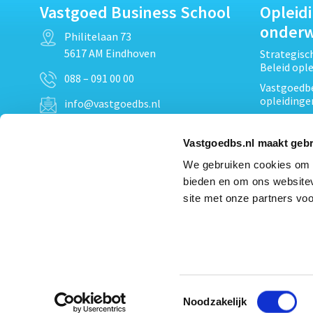
Vastgoed Business School
Opleid
onder
Philitelaan 73
5617 AM Eindhoven
Strategis
Beleid opl
088 – 091 00 00
Vastgoedbe
opleidinge
info@vastgoedbs.nl
Vastgoedre
KvK: 34153807
Projectont
Vastgoedbs.nl maakt gebr
BTW: NL809795863B01
Vastgoedpr
We gebruiken cookies om c
Techniek, 
bieden en om ons websitev
Opleiding
Heb je een vraag?
site met onze partners voo
Verduurzam
Neem
contact
met ons op
opleidinge
Bekijk al
Toestemmingsselectie
Noodzakelijk