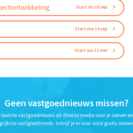
jectontwikkeling
Start do 10 sep
Start ma 14 sep
Start wo 12 mei
Geen vastgoednieuws missen?
t laatste vastgoednieuws uit diverse media voor je samen en
grijkste vastgoedtrends. Schrijf je in voor onze gratis nieuws