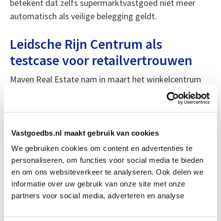
betekent dat zelfs supermarktvastgoed niet meer
automatisch als veilige belegging geldt.
Leidsche Rijn Centrum als
testcase voor retailvertrouwen
Maven Real Estate nam in maart het winkelcentrum
Leidsche Rijn Centrum over van ASR. De locatie in het
groeiende Utrechtse stadsdeel leek jaren kwetsbaar,
met hoge leegstand en teleurstellende
bezoekersaantallen. Maar dankzij subsidie, een ander
Vastgoedbs.nl maakt gebruik van cookies
winkelaanbod en een groeiend inwoneraantal is het tij
We gebruiken cookies om content en advertenties te
aan het keren.
personaliseren, om functies voor social media te bieden
en om ons websiteverkeer te analyseren. Ook delen we
informatie over uw gebruik van onze site met onze
Mark Debets van Maven is optimistisch: hij ziet het
partners voor social media, adverteren en analyse
potentieel van een centrum dat meegroeit met de
wijk. Meer evenementen, uitbreiding van horeca en