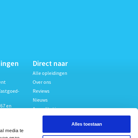
dingen
Direct naar
Alle opleidingen
ent
Over ons
Vastgoed-
Reviews
Nieuws
67 en
Accreditaties
FAQ
unde
Alles toestaan
Contact
al media te
Algemene voorwaarden
 van onze