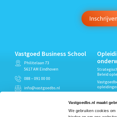
Vastgoed Business School
Opleid
onder
Philitelaan 73
5617 AM Eindhoven
Strategis
Beleid opl
088 – 091 00 00
Vastgoedbe
opleidinge
info@vastgoedbs.nl
Vastgoedre
KvK: 34153807
Projectont
Vastgoedbs.nl maakt gebr
BTW: NL809795863B01
Vastgoedpr
We gebruiken cookies om c
Techniek, 
bieden en om ons websitev