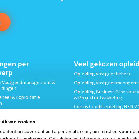
ingen per
Veel gekozen oplei
werp
Opleiding Vastgoedbeheer
ch Vastgoedmanagement &
Opleiding Vastgoedmanagem
eidingen
Opleiding Business Case voor 
heer & Exploitatie
& Projectontwikkeling
n
Cursus Conditiemeting NEN 27
cht & Contracten opleidingen
MJOP
wikkeling &
Opleiding Elementaire Bouwk
uik van cookies
ojecten opleidingen
Cursus EP-W Basis Woningen
ontent en advertenties te personaliseren, om functies voor soci
Onderhoud & Inspectie
erkeer te analyseren. Ook delen we informatie over uw gebruik