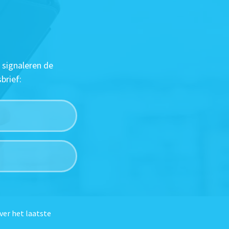
 signaleren de
brief:
ver het laatste