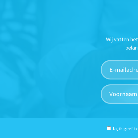
Wij vatten he
belan
Ja, ik geef 