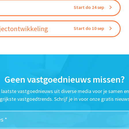
Start do 24 sep
jectontwikkeling
Start do 10 sep
Geen vastgoednieuws missen?
t laatste vastgoednieuws uit diverse media voor je samen en
grijkste vastgoedtrends. Schrijf je in voor onze gratis nieuws