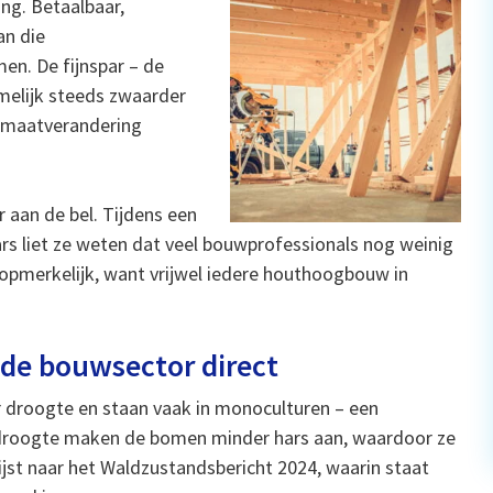
ing. Betaalbaar,
an die
en. De fijnspar – de
amelijk steeds zwaarder
limaatverandering
 aan de bel. Tijdens een
 liet ze weten dat veel bouwprofessionals nog weinig
 opmerkelijk, want vrijwel iedere houthoogbouw in
 de bouwsector direct
or droogte en staan vaak in monoculturen – een
 droogte maken de bomen minder hars aan, waardoor ze
jst naar het Waldzustandsbericht 2024, waarin staat