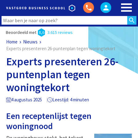
Beoordeeld met
8,6
3.615 reviews
Home
Nieuws
Experts presenteren 26-puntenplan tegen woningtekort
Experts presenteren 26-
puntenplan tegen
woningtekort
4 augustus 2025
Leestijd: 4 minuten
Een receptenlijst tegen
woningnood
De woningbouw stokt, het tekort