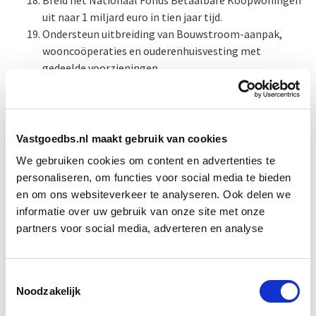
Breid het Nationaal Fonds Betaalbare Koopwoningen
uit naar 1 miljard euro in tien jaar tijd.
Ondersteun uitbreiding van Bouwstroom-aanpak,
wooncoöperaties en ouderenhuisvesting met
gedeelde voorzieningen.
Versnel industrialisering van de bouw met uniforme
voorschriften, landelijke typegoedkeuringen en
vraagbundeling.
Benut de bestaande voorraad beter door splitsbeleid
Vastgoedbs.nl maakt gebruik van cookies
en vergunningsvrij woningdelen mogelijk te maken.
We gebruiken cookies om content en advertenties te
Schaf vennootschapsbelasting en ATAD-heffing voor
personaliseren, om functies voor social media te bieden
corporaties af.
en om ons websiteverkeer te analyseren. Ook delen we
Breid WSW-borging uit voor de middenhuursector.
informatie over uw gebruik van onze site met onze
Koppel inkomensgrenzen in de sociale huursector
partners voor social media, adverteren en analyse
aan huishoudensgrootte.
Koppel huurverhogingen in de corporatiesector
structureel aan inflatie.
Toestemmingsselectie
Maak het voor corporaties makkelijker om bestaande
Noodzakelijk
woningen als sociale koopwoningen aan te bieden via