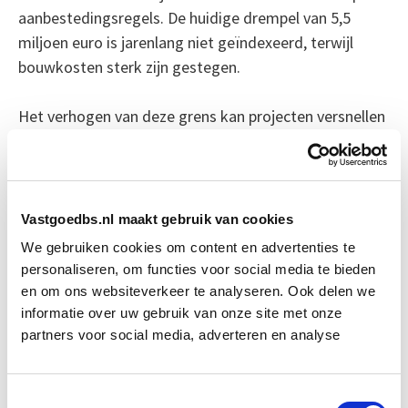
aanbestedingsregels. De huidige drempel van 5,5
miljoen euro is jarenlang niet geïndexeerd, terwijl
bouwkosten sterk zijn gestegen.
Het verhogen van deze grens kan projecten versnellen
en onnodige procedures voorkomen, zeker bij bouw-
en renovatieprojecten die feitelijk alleen nationale
aanbieders aantrekken.
Vastgoedbs.nl maakt gebruik van cookies
Positieve reacties en kritische
We gebruiken cookies om content en advertenties te
kanttekeningen
personaliseren, om functies voor social media te bieden
en om ons websiteverkeer te analyseren. Ook delen we
Woningcorporaties reageren positief op de verruiming
informatie over uw gebruik van onze site met onze
van de staatssteunregels. Volgens de sector maakt
partners voor social media, adverteren en analyse
dit de bouw van duizenden middenhuurwoningen per
jaar mogelijk.
Toestemmingsselectie