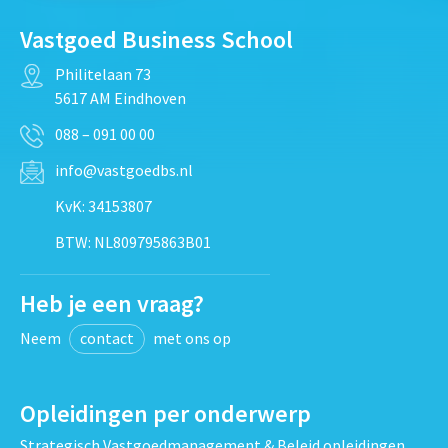
Vastgoed Business School
Philitelaan 73
5617 AM Eindhoven
088 – 091 00 00
info@vastgoedbs.nl
KvK: 34153807
BTW: NL809795863B01
Heb je een vraag?
Neem
contact
met ons op
Opleidingen per onderwerp
Strategisch Vastgoedmanagement & Beleid opleidingen