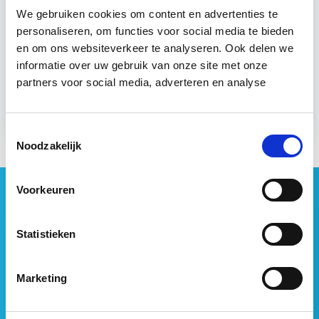
Eerstvolgende startdatum
We gebruiken cookies om content en advertenties te
personaliseren, om functies voor social media te bieden
wo 3 mrt 2027 - Utrecht of Online
en om ons websiteverkeer te analyseren. Ook delen we
informatie over uw gebruik van onze site met onze
partners voor social media, adverteren en analyse
Meer informatie
Toestemmingsselectie
Noodzakelijk
Geen vastgoednieuws missen?
Voorkeuren
Wij vatten het laatste vastgoednieuws uit diverse
media voor je samen en signaleren de belangrijkste
Statistieken
vastgoedtrends. Schrijf je in voor onze gratis
nieuwsbrief:
Marketing