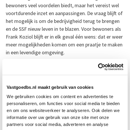
bewoners veel voordelen biedt, maar het vereist wel
voortdurende inzet en aanpassingen. De vraag blijft of
het mogelijk is om de bedrijvigheid terug te brengen
en de SSF nieuw leven in te blazen. Voor bewoners als
Frank Koziol blijft er in elk geval één wens: dat er weer
meer mogelijkheden komen om een praatje te maken
in een levendige omgeving.
Bron: nrc.nl
Boeiend verhaal? Duik dan eens
Vastgoedbs.nl maakt gebruik van cookies
in deze opleidingen:
We gebruiken cookies om content en advertenties te
personaliseren, om functies voor social media te bieden
Vastgoedmanagement
en om ons websiteverkeer te analyseren. Ook delen we
Start wo 16 sep
informatie over uw gebruik van onze site met onze
partners voor social media, adverteren en analyse
Business Case voor Vastgoed- &
Start do