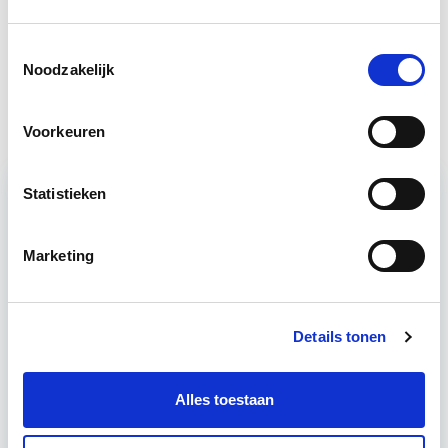
Projectontwikkeling
10 sep
Toestemmingsselectie
Noodzakelijk
Vastgoedbeheer
Start wo 9 sep
Voorkeuren
Statistieken
Relevant bij dit artikel
Vastgoedmanagement
Marketing
De opleiding Vastgoedmanagement biedt een
Details tonen
helder, integraal denk- en werkmodel om op
strategisch en tactisch niveau jouw
Alles toestaan
vastgoedportefeuille optimaal te exploiteren.
De…
Lees verder