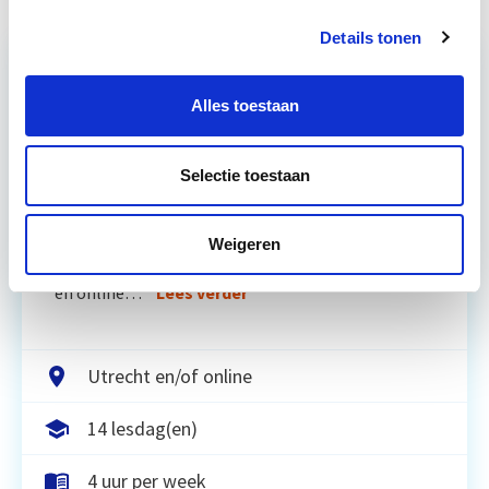
Details tonen
Alles toestaan
Relevant bij dit artikel
Vastgoedrecht & Bouwrecht
Selectie toestaan
Leer hoe je problemen voorkomt én hoe je (helaas
onvermijdelijke) incidentele juridische ongelukken
Weigeren
zo goed mogelijk zelf kunt afhandelen. Klassikaal
en online…
Lees verder
Utrecht en/of online
14 lesdag(en)
4 uur per week