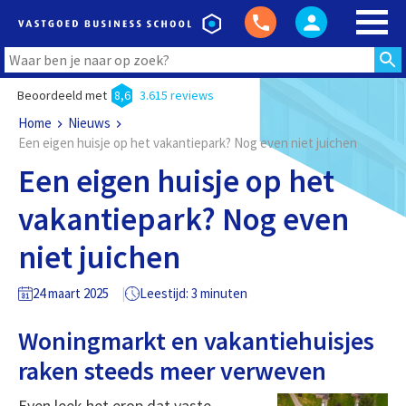
Beoordeeld met
8,6
3.615 reviews
Home
Nieuws
Een eigen huisje op het vakantiepark? Nog even niet juichen
Een eigen huisje op het
vakantiepark? Nog even
niet juichen
24 maart 2025
Leestijd: 3 minuten
Woningmarkt en vakantiehuisjes
raken steeds meer verweven
Even leek het erop dat vaste