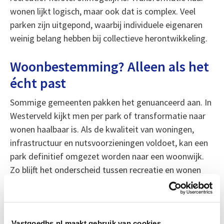
wonen lijkt logisch, maar ook dat is complex. Veel
parken zijn uitgepond, waarbij individuele eigenaren
weinig belang hebben bij collectieve herontwikkeling.
Woonbestemming? Alleen als het
écht past
Sommige gemeenten pakken het genuanceerd aan. In
Westerveld kijkt men per park of transformatie naar
wonen haalbaar is. Als de kwaliteit van woningen,
infrastructuur en nutsvoorzieningen voldoet, kan een
park definitief omgezet worden naar een woonwijk.
Zo blijft het onderscheid tussen recreatie en wonen
duidelijk.
Op L’Air Pur in Baarle-Nassau loopt al zo’n traject.
Daar is driekwart van de huisjes permanent bewoond.
Vastgoedbs.nl maakt gebruik van cookies