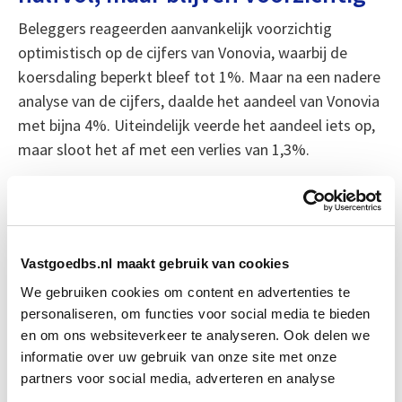
Beleggers reageerden aanvankelijk voorzichtig
optimistisch op de cijfers van Vonovia, waarbij de
koersdaling beperkt bleef tot 1%. Maar na een nadere
analyse van de cijfers, daalde het aandeel van Vonovia
met bijna 4%. Uiteindelijk veerde het aandeel iets op,
maar sloot het af met een verlies van 1,3%.
Bron: fd.nl
Boeiend verhaal? Duik dan eens
Vastgoedbs.nl maakt gebruik van cookies
in deze opleidingen:
We gebruiken cookies om content en advertenties te
personaliseren, om functies voor social media te bieden
Vastgoedmanagement
Start wo 16 sep
en om ons websiteverkeer te analyseren. Ook delen we
informatie over uw gebruik van onze site met onze
partners voor social media, adverteren en analyse
Vastgoedbeheer
Start wo 9 sep