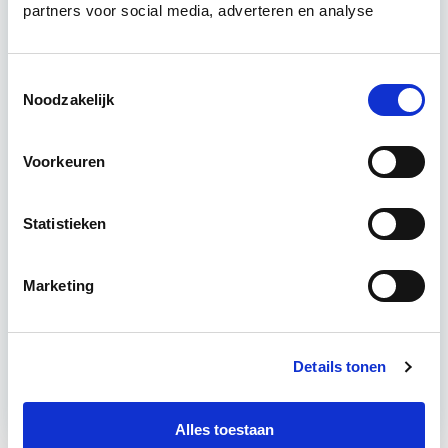
partners voor social media, adverteren en analyse
operationeel niveau vastgoed optimaal te
exploiteren. De…
Lees verder
Toestemmingsselectie
Noodzakelijk
Utrecht & online
6 Lesdagen lesdag(en)
Voorkeuren
4-8 uur per les
Statistieken
Eerstvolgende startdatum
Marketing
wo 9 sep 2026 - Utrecht of Online
Meer informatie
Details tonen
Alles toestaan