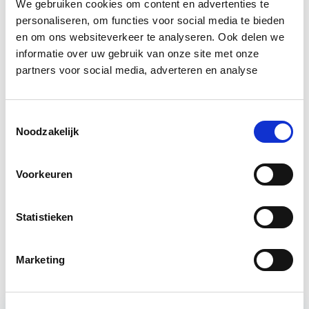
We gebruiken cookies om content en advertenties te
personaliseren, om functies voor social media te bieden
Bron: cobouw.nl
en om ons websiteverkeer te analyseren. Ook delen we
informatie over uw gebruik van onze site met onze
Boeiend verhaal? Duik dan eens
partners voor social media, adverteren en analyse
in deze opleidingen:
Toestemmingsselectie
Noodzakelijk
Business Case voor Vastgoed- &
Start do
Projectontwikkeling
10 sep
Voorkeuren
Vastgoedmanagement
Start ma 14 sep
Statistieken
Circulair Bouwen
Start do 24 sep
Marketing