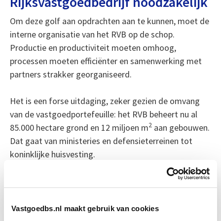
Rijksvastgoedbedrijf noodzakelijk
Om deze golf aan opdrachten aan te kunnen, moet de
interne organisatie van het RVB op de schop.
Productie en productiviteit moeten omhoog,
processen moeten efficiënter en samenwerking met
partners strakker georganiseerd.
Het is een forse uitdaging, zeker gezien de omvang
van de vastgoedportefeuille: het RVB beheert nu al
2
85.000 hectare grond en 12 miljoen m
aan gebouwen.
Dat gaat van ministeries en defensieterreinen tot
koninklijke huisvesting.
Voor iedereen die actief is in (rijks)vastgoed, is het
duidelijk: de komende jaren draait veel om Defensie.
En wie wil meedoen, moet zich voorbereiden op
Vastgoedbs.nl maakt gebruik van cookies
tempo, schaal en – vooral – complexiteit.