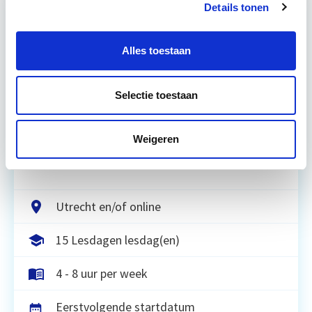
Details tonen
Relevant bij dit artikel
Business Case voor Vastgoed- &
Alles toestaan
Projectontwikkeling
Selectie toestaan
Tijdens deze opleiding leer je om integraal
vastgoedprojecten te realiseren en/of te
verbeteren. De belangrijkste trends in vastgoed
Weigeren
komen voorbij, waarbij de…
Lees verder
Utrecht en/of online
15 Lesdagen lesdag(en)
4 - 8 uur per week
Eerstvolgende startdatum