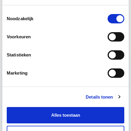
Circulair Bouwen
Start do 24 sep
Toestemmingsselectie
Noodzakelijk
Verduurzaming Vastgoed en
Start di 8
DMJOP
sep
Voorkeuren
Statistieken
Relevant bij dit artikel
Marketing
Circulair Bouwen
Details tonen
Circulair bouwen is de toekomst. Letterlijk, want in
2050 wil de Nederlandse overheid dat de
bouweconomie volledig circulair is. Dit betekent
Alles toestaan
dat…
Lees verder