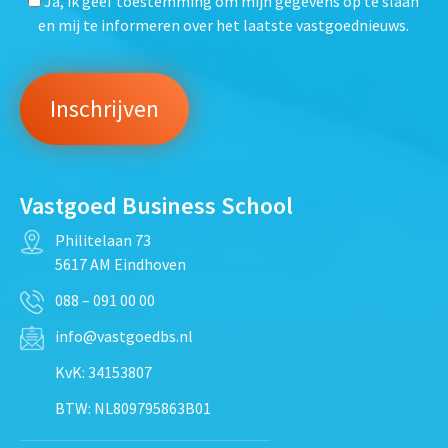
Ja, ik geef toestemming om mijn gegevens op te slaan
en mij te informeren over het laatste vastgoednieuws.
Vastgoed Business School
Philitelaan 73
5617 AM Eindhoven
088 – 091 00 00
info@vastgoedbs.nl
KvK: 34153807
BTW: NL809795863B01