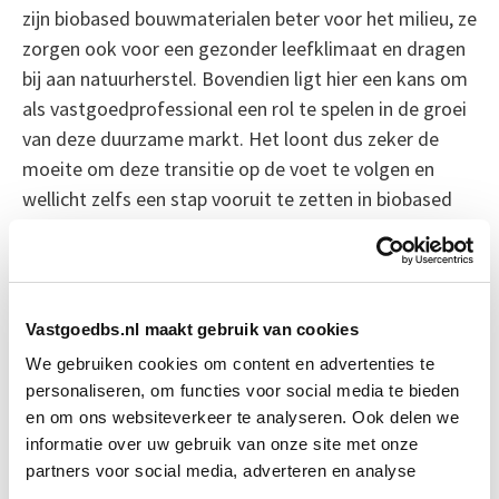
zijn biobased bouwmaterialen beter voor het milieu, ze
zorgen ook voor een gezonder leefklimaat en dragen
bij aan natuurherstel. Bovendien ligt hier een kans om
als vastgoedprofessional een rol te spelen in de groei
van deze duurzame markt. Het loont dus zeker de
moeite om deze transitie op de voet te volgen en
wellicht zelfs een stap vooruit te zetten in biobased
vastgoedontwikkeling.
Bekijk deze documentaire op
vpro.nl
Vastgoedbs.nl maakt gebruik van cookies
Bron: vpro.nl
We gebruiken cookies om content en advertenties te
personaliseren, om functies voor social media te bieden
Boeiend verhaal? Duik dan eens
en om ons websiteverkeer te analyseren. Ook delen we
in deze opleidingen:
informatie over uw gebruik van onze site met onze
partners voor social media, adverteren en analyse