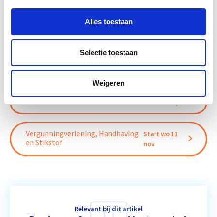
Boeiend verhaal? Duik dan eens
Alles toestaan
in deze opleidingen:
Selectie toestaan
Business Case voor Vastgoed- &
Start do
Projectontwikkeling
10 sep
Weigeren
Circulair Bouwen
Start do 24 sep
Vergunningverlening, Handhaving
Start wo 11
en Stikstof
nov
Relevant bij dit artikel