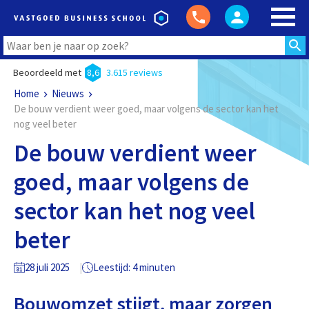
Beoordeeld met
8,6
3.615 reviews
Home
Nieuws
De bouw verdient weer goed, maar volgens de sector kan het
nog veel beter
De bouw verdient weer
goed, maar volgens de
sector kan het nog veel
beter
28 juli 2025
Leestijd: 4 minuten
Bouwomzet stijgt, maar zorgen