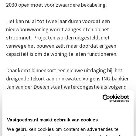
2030 open moet voor zwaardere bekabeling.
Het kan nu al tot twee jaar duren voordat een
nieuwbouwwoning wordt aangesloten op het
stroomnet. Projecten worden uitgesteld, niet
vanwege het bouwen zelf, maar doordat er geen
capaciteit is om de woning te laten functioneren.
Daar komt binnenkort een nieuwe uitdaging bij: het
dreigende tekort aan drinkwater. Volgens ING-bankier
Jan van der Doelen staat watercongestie als volgend
probleem op de agenda. Het ontbreekt volgens hem
nog aan urgentie, maar het risico groeit.
Groei vraagt om schaal en
Vastgoedbs.nl maakt gebruik van cookies
politieke daadkracht
We gebruiken cookies om content en advertenties te