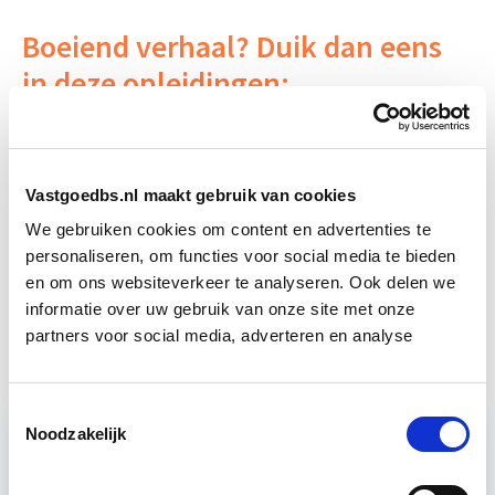
Boeiend verhaal? Duik dan eens
in deze opleidingen:
Vastgoedmanagement
Start ma 14 sep
Vastgoedbs.nl maakt gebruik van cookies
Vastgoedbeheer
Start wo 9 sep
We gebruiken cookies om content en advertenties te
personaliseren, om functies voor social media te bieden
en om ons websiteverkeer te analyseren. Ook delen we
Aankoop en Verkoop van
Start wo 7
informatie over uw gebruik van onze site met onze
Vastgoed
apr
partners voor social media, adverteren en analyse
Toestemmingsselectie
Noodzakelijk
Relevant bij dit artikel