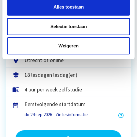
Alles toestaan
Circulair bouwen is de toekomst. Letterlijk, want in
2050 wil de Nederlandse overheid dat de
Selectie toestaan
bouweconomie volledig circulair is. Dit betekent
dat…
Lees verder
Weigeren
Utrecht of online
18 lesdagen lesdag(en)
4 uur per week zelfstudie
Eerstvolgende startdatum
do 24 sep 2026 - Zie lesinformatie