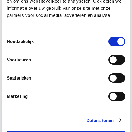
Boeiend verhaal? Duik dan eens
en om ons websiteverkeer te analyseren. Ook delen we
informatie over uw gebruik van onze site met onze
in deze opleidingen:
partners voor social media, adverteren en analyse
Circulair Bouwen
Start do 24 sep
Toestemmingsselectie
Noodzakelijk
Business Case voor Vastgoed- &
Start do
Projectontwikkeling
10 sep
Voorkeuren
Vastgoedrecht & Bouwrecht
Start wo 16 sep
Statistieken
Marketing
Relevant bij dit artikel
Details tonen
Circulair Bouwen