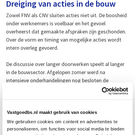
Dreiging van acties in de bouw
Zowel FNV als CNV sluiten acties niet uit. De boosheid
onder werknemers is voelbaar en het gevoel
overheerst dat gemaakte afspraken zijn geschonden.
Over de vorm en timing van mogelijke acties wordt
intern overleg gevoerd.
De discussie over langer doorwerken speelt al langer
in de bouwsector. Afgelopen zomer werd na
intensieve onderhandelingen nog besloten de
zwaarwerkregeling voor onbepaalde tijd te verlengen.
Juist die context maakt de huidige plannen extra
gevoelig.
Vastgoedbs.nl maakt gebruik van cookies
Bron: cobouw.nl
We gebruiken cookies om content en advertenties te
personaliseren, om functies voor social media te bieden