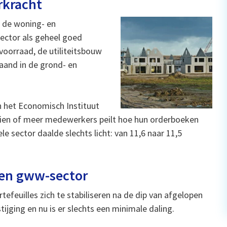
rkracht
n de woning- en
wsector als geheel goed
oorraad, de utiliteitsbouw
aand in de grond- en
n het Economisch Instituut
 tien of meer medewerkers peilt hoe hun orderboeken
e sector daalde slechts licht: van 11,6 naar 11,5
 en gww-sector
efeuilles zich te stabiliseren na de dip van afgelopen
ijging en nu is er slechts een minimale daling.