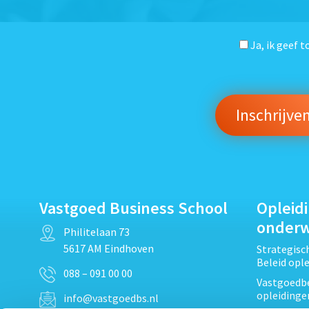
Ja, ik geef 
Vastgoed Business School
Opleid
onder
Philitelaan 73
5617 AM Eindhoven
Strategis
Beleid opl
088 – 091 00 00
Vastgoedbe
opleidinge
info@vastgoedbs.nl