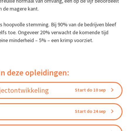
feuille normaal van omvang, één op de vijf beoordeelt
an de magere kant.
s hoopvolle stemming. Bij 90% van de bedrijven bleef
elfs toe. Ongeveer 20% verwacht de komende tijd
leine minderheid – 5% – een krimp voorziet.
in deze opleidingen:
jectontwikkeling
Start do 10 sep
Start do 24 sep