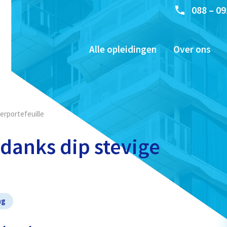
088 – 09
Alle opleidingen
Over ons
erportefeuille
danks dip stevige
ng