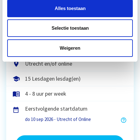
Alles toestaan
Tijdens deze opleiding leer je om integraal
vastgoedprojecten te realiseren en/of te
Selectie toestaan
verbeteren. De belangrijkste trends in vastgoed
komen voorbij, waarbij de…
Lees verder
Weigeren
Utrecht en/of online
15 Lesdagen lesdag(en)
4 - 8 uur per week
Eerstvolgende startdatum
do 10 sep 2026 - Utrecht of Online