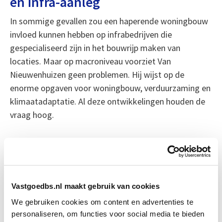
en infra-aanleg
In sommige gevallen zou een haperende woningbouw
invloed kunnen hebben op infrabedrijven die
gespecialiseerd zijn in het bouwrijp maken van
locaties. Maar op macroniveau voorziet Van
Nieuwenhuizen geen problemen. Hij wijst op de
enorme opgaven voor woningbouw, verduurzaming en
klimaatadaptatie. Al deze ontwikkelingen houden de
vraag hoog.
Toch is voorzichtigheid geboden. De vergunningen
blijven een knelpunt en het stikstofdossier is nog lang
niet van tafel. De verwachting is dat, wanneer deze
obstakels verdwijnen, de bouwsector met volle kracht
Vastgoedbs.nl maakt gebruik van cookies
vooruit zal moeten – en dus nog veel meer arbeid en
We gebruiken cookies om content en advertenties te
materiaal nodig heeft.
personaliseren, om functies voor social media te bieden