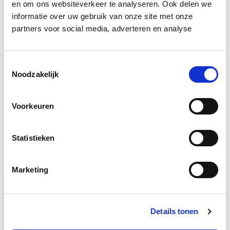
en om ons websiteverkeer te analyseren. Ook delen we
Bron: cobouw.nl
informatie over uw gebruik van onze site met onze
partners voor social media, adverteren en analyse
Boeiend verhaal? Duik dan eens
in deze opleidingen:
Toestemmingsselectie
Noodzakelijk
Business Case voor Vastgoed- &
Start do
Projectontwikkeling
10 sep
Voorkeuren
Circulair Bouwen
Start do 24 sep
Statistieken
Marketing
Relevant bij dit artikel
Business Case voor Vastgoed- &
Details tonen
Projectontwikkeling