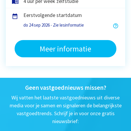
4 uur per week zelfstudie
Eerstvolgende startdatum
do 24 sep 2026 - Zie lesinformatie
Meer informatie
Geen vastgoednieuws missen?
Wij vatten het laatste vastgoednieuws uit diverse
media voor je samen en signaleren de belangrijkste
vastgoedtrends. Schrijf je in voor onze gratis
nieuwsbrief: