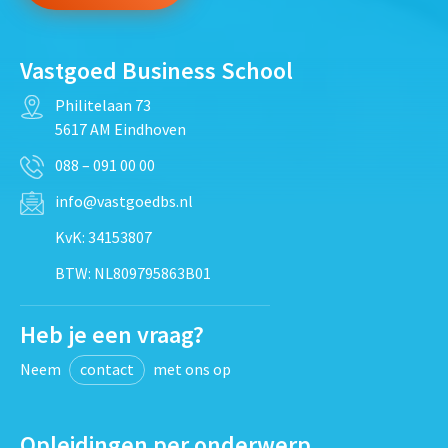
Vastgoed Business School
Philitelaan 73
5617 AM Eindhoven
088 – 091 00 00
info@vastgoedbs.nl
KvK: 34153807
BTW: NL809795863B01
Heb je een vraag?
Neem
contact
met ons op
Opleidingen per onderwerp