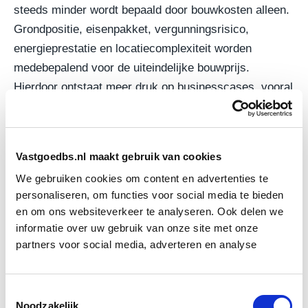
steeds minder wordt bepaald door bouwkosten alleen.
Grondpositie, eisenpakket, vergunningsrisico,
energieprestatie en locatiecomplexiteit worden
medebepalend voor de uiteindelijke bouwprijs.
Hierdoor ontstaat meer druk op businesscases, vooral
wanneer verkoop- of huurprijzen niet in hetzelfde
tempo kunnen meestijgen.
Vastgoedbs.nl maakt gebruik van cookies
Scherper rekenen wordt noodzakelijk
We gebruiken cookies om content en advertenties te
personaliseren, om functies voor social media te bieden
De cijfers onderstrepen dat woningbouwprojecten
en om ons websiteverkeer te analyseren. Ook delen we
vroegtijdig financieel moeten worden doorgerekend. Bij
informatie over uw gebruik van onze site met onze
stijgende producentenprijzen kan een project dat op
partners voor social media, adverteren en analyse
papier haalbaar lijkt, later alsnog onder druk komen te
staan door indexatie, extra eisen of gewijzigde
Toestemmingsselectie
marktomstandigheden. In de praktijk vraagt dit om
Noodzakelijk