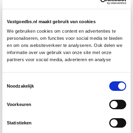
leefbare en duurzame stadswijk die de stad Utrecht
naar een hoger niveau tilt.
Vastgoedbs.nl maakt gebruik van cookies
Met de eerste woningen die in 2027 worden
We gebruiken cookies om content en advertenties te
opgeleverd, zet Utrecht een belangrijke stap in de
personaliseren, om functies voor social media te bieden
ontwikkeling van toekomstbestendige woongebieden
en om ons websiteverkeer te analyseren. Ook delen we
waar groen en leefbaarheid centraal staan.
informatie over uw gebruik van onze site met onze
partners voor social media, adverteren en analyse
Bron: vastgoedmarkt
Toestemmingsselectie
Boeiend verhaal? Duik dan eens
Noodzakelijk
in deze opleidingen:
Voorkeuren
Circulair Bouwen
Start do 24 sep
Statistieken
Business Case voor Vastgoed- &
Start do