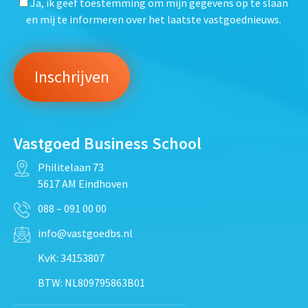
Ja, ik geef toestemming om mijn gegevens op te slaan
en mij te informeren over het laatste vastgoednieuws.
Vastgoed Business School
Philitelaan 73
5617 AM Eindhoven
088 – 091 00 00
info@vastgoedbs.nl
KvK: 34153807
BTW: NL809795863B01