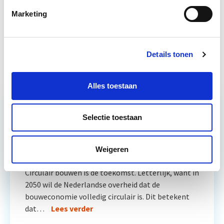
Projectontwikkeling
10 sep
Marketing
Verduurzaming Vastgoed en
Start di 8
DMJOP
sep
Details tonen
Alles toestaan
Selectie toestaan
Relevant bij dit artikel
Circulair Bouwen
Weigeren
Circulair bouwen is de toekomst. Letterlijk, want in
2050 wil de Nederlandse overheid dat de
bouweconomie volledig circulair is. Dit betekent
dat…
Lees verder