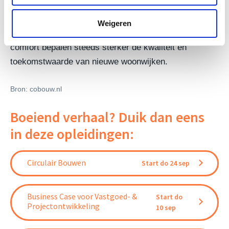
daarmee zichtbaar dat duurzame gebiedsontwikkeling
verder gaat dan energieprestatie alleen.
Weigeren
Materiaalgebruik, aanpasbaarheid, biodiversiteit en
comfort bepalen steeds sterker de kwaliteit en
toekomstwaarde van nieuwe woonwijken.
Bron: cobouw.nl
Boeiend verhaal? Duik dan eens
in deze opleidingen:
Circulair Bouwen
Start do 24 sep
Business Case voor Vastgoed- &
Start do
Projectontwikkeling
10 sep