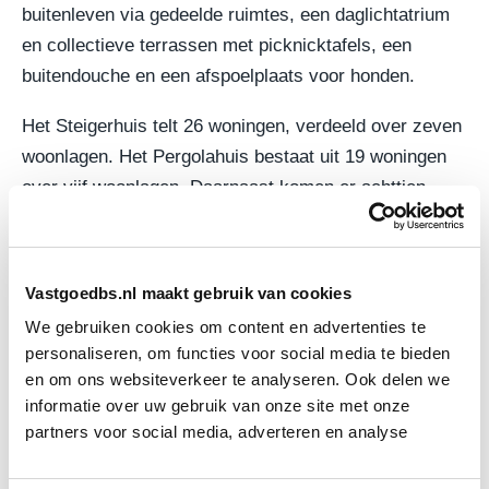
buitenleven via gedeelde ruimtes, een daglichtatrium
en collectieve terrassen met picknicktafels, een
buitendouche en een afspoelplaats voor honden.
Het Steigerhuis telt 26 woningen, verdeeld over zeven
woonlagen. Het Pergolahuis bestaat uit 19 woningen
over vijf woonlagen. Daarnaast komen er achttien
verandawoningen, verdeeld over drie blokken van zes
woningen.
Vastgoedbs.nl maakt gebruik van cookies
Flexibel wonen door tweede entree
We gebruiken cookies om content en advertenties te
personaliseren, om functies voor social media te bieden
Bij sommige woningen in het Steigerhuis en het
en om ons websiteverkeer te analyseren. Ook delen we
Pergolahuis is een tweede entree mogelijk. Daardoor
informatie over uw gebruik van onze site met onze
ontstaat ruimte voor een studerend kind, atelier,
partners voor social media, adverteren en analyse
kantoor of mantelzorg.