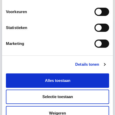
Voorkeuren
Statistieken
Relevant bij dit artikel
Projectleider Vastgoed
Marketing
Deze opleiding helpt jou om de benodigde 'hard-
Details tonen
en soft-skills' als projectleider/manager te
ontwikkelen. De principes van PRINCE2, Lean en
DISC worden geboden…
Lees verder
Alles toestaan
Utrecht
Selectie toestaan
4 uur per week
Weigeren