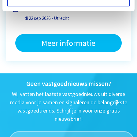
Eerstvolgende startdatum
di 22 sep 2026 - Utrecht
Meer informatie
Geen vastgoednieuws missen?
Wij vatten het laatste vastgoednieuws uit diverse
media voor je samen en signaleren de belangrijkste
vastgoedtrends. Schrijf je in voor onze gratis
nieuwsbrief: