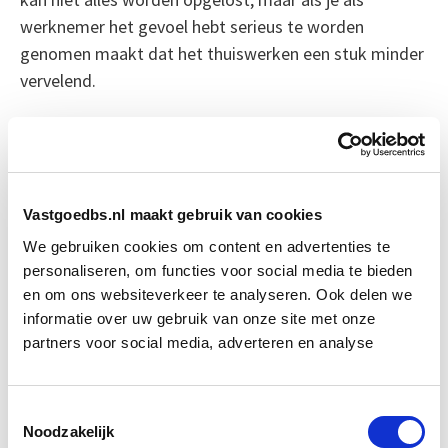
werknemer het gevoel hebt serieus te worden
genomen maakt dat het thuiswerken een stuk minder
vervelend.
Bron: NRC Next
Boeiend verhaal? Duik dan eens
Vastgoedbs.nl maakt gebruik van cookies
in deze opleidingen:
We gebruiken cookies om content en advertenties te
personaliseren, om functies voor social media te bieden
Persoonlijk Leiderschap: Effectief
Start di
en om ons websiteverkeer te analyseren. Ook delen we
Leidinggeven & Communiceren
22 sep
informatie over uw gebruik van onze site met onze
partners voor social media, adverteren en analyse
Projectmanagement PJL
Start di 6 okt
Toestemmingsselectie
Noodzakelijk
Lean Management
Start di 8 dec