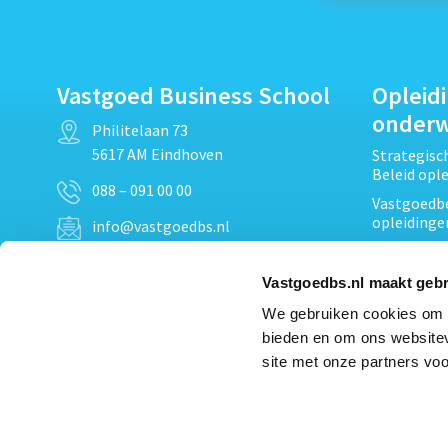
Vastgoed Business School
Opleid
onder
Philitelaan 73
5617 AM Eindhoven
Strategis
Beleid opl
088 – 091 00 00
Vastgoedbe
opleidinge
info@vastgoedbs.nl
Vastgoedre
KvK: 34153807
Projectont
Vastgoedbs.nl maakt gebr
BTW: NL809795863B01
Vastgoedpr
We gebruiken cookies om c
Techniek, 
bieden en om ons websitev
Opleiding
Heb je een vraag?
site met onze partners voo
Verduurzam
Neem
contact
met ons op
opleidinge
Bekijk al