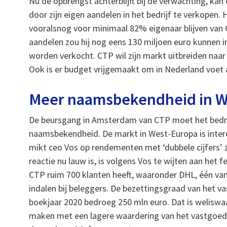
Nu de opbrengst achterblijft bij de verwachting, k
door zijn eigen aandelen in het bedrijf te verkopen. H
vooralsnog voor minimaal 82% eigenaar blijven van
aandelen zou hij nog eens 130 miljoen euro kunnen 
worden verkocht. CTP wil zijn markt uitbreiden naar
Ook is er budget vrijgemaakt om in Nederland voet a
Meer naamsbekendheid in W
De beursgang in Amsterdam van CTP moet het bedrij
naamsbekendheid. De markt in West-Europa is intere
mikt ceo Vos op rendementen met ‘dubbele cijfers’ 
reactie nu lauw is, is volgens Vos te wijten aan het 
CTP ruim 700 klanten heeft, waaronder DHL, één v
indalen bij beleggers. De bezettingsgraad van het 
boekjaar 2020 bedroeg 250 mln euro. Dat is weliswa
maken met een lagere waardering van het vastgoed. 