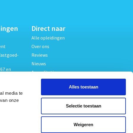
dingen
Direct naar
Alle opleidingen
ent
Over ons
Vastgoed-
Reviews
Nieuws
67 en
Accreditaties
FAQ
unde
Alles toestaan
Contact
al media te
Algemene voorwaarden
beheer
 van onze
Selectie toestaan
Privacy verklaring
oed
ouwrecht
Volg ons op
Weigeren
ed en