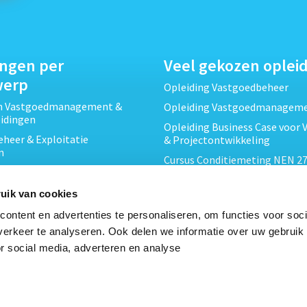
ingen per
Veel gekozen oplei
werp
Opleiding Vastgoedbeheer
ch Vastgoedmanagement &
Opleiding Vastgoedmanagem
eidingen
Opleiding Business Case voor 
heer & Exploitatie
& Projectontwikkeling
n
Cursus Conditiemeting NEN 27
cht & Contracten opleidingen
MJOP
wikkeling &
Opleiding Elementaire Bouwk
uik van cookies
ojecten opleidingen
Cursus EP-W Basis Woningen
ontent en advertenties te personaliseren, om functies voor soci
Onderhoud & Inspectie
Opleiding Professioneel VvE-
erkeer te analyseren. Ook delen we informatie over uw gebruik
en
r social media, adverteren en analyse
Opleiding Projectleider Vastg
ing en Energieprestatie
n
Opleiding Vastgoedrecht & B
Cursus Verduurzaming Vastgo
le opleidingen
DMJOP