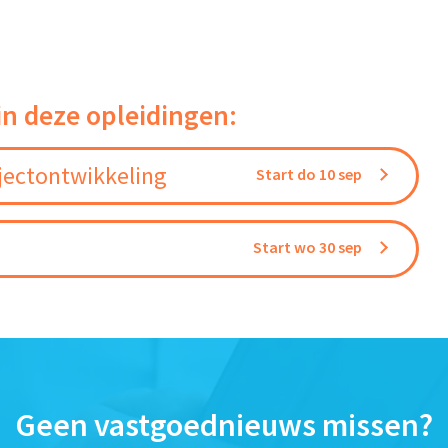
in deze opleidingen:
jectontwikkeling
Start do 10 sep
Start wo 30 sep
Geen vastgoednieuws missen?