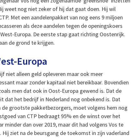
an eigenaar Vos nog een zogenaamde ‘greenshoe’ inzetten
ij weet nog niet zeker of hij dat gaat doen. Hij wil
 CTP. Met een aandelenpakket van nog eens 9 miljoen
incasseren als deze aandelen tegen de openingskoers
 West-Europa. De eerste stap gaat richting Oostenrijk.
an de grond te krijgen.
est-Europa
f niet alleen geld opleveren maar ook meer
ssant maar zonder kapitaal niet bereikbaar. Bovendien
zoals men dat ook in Oost-Europa gewend is. Dat de
feit dat het bedrijf in Nederland nog onbekend is. Dat
an de grootste pakketbezorgers, moet volgens hem nog
vastgoed van CTP bedraagt 95% en de winst over het
ar minder dan over 2019, maar dit had volgens Vos te
Hij ziet na de beursgang de toekomst in zijn vaderland