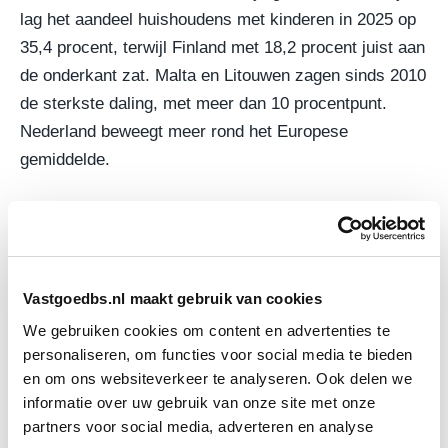
lag het aandeel huishoudens met kinderen in 2025 op
35,4 procent, terwijl Finland met 18,2 procent juist aan
de onderkant zat. Malta en Litouwen zagen sinds 2010
de sterkste daling, met meer dan 10 procentpunt.
Nederland beweegt meer rond het Europese
gemiddelde.
Vastgoedstrategie moet meebewegen
Voor de vastgoedsector is de ontwikkeling relevant bij
vrijwel elke stap in de keten: van marktonderzoek en
Vastgoedbs.nl maakt gebruik van cookies
grondexploitatie tot ontwerp, financiering en
We gebruiken cookies om content en advertenties te
assetmanagement. Wie uitgaat van oude
personaliseren, om functies voor social media te bieden
en om ons websiteverkeer te analyseren. Ook delen we
huishoudmodellen, loopt het risico woningen te
informatie over uw gebruik van onze site met onze
ontwikkelen die minder goed aansluiten op de vraag
partners voor social media, adverteren en analyse
van morgen.