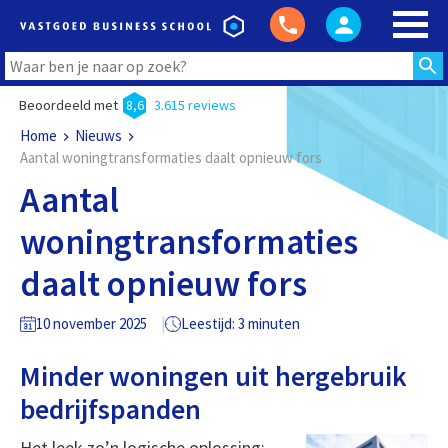
Beoordeeld met
8,6
3.615 reviews
Home
Nieuws
Aantal woningtransformaties daalt opnieuw fors
Aantal
woningtransformaties
daalt opnieuw fors
10 november 2025
Leestijd: 3 minuten
Minder woningen uit hergebruik
bedrijfspanden
Het leek zo’n logische oplossing: