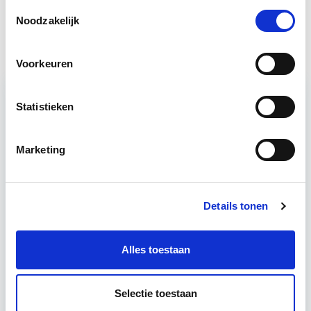
Toestemmingsselectie
Circulair Bouwen
Noodzakelijk
Start do 24 sep
Voorkeuren
Statistieken
Relevant bij dit artikel
Business Case voor Vastgoed- &
Projectontwikkeling
Marketing
Tijdens deze opleiding leer je om integraal
vastgoedprojecten te realiseren en/of te
Details tonen
verbeteren. De belangrijkste trends in vastgoed
komen voorbij, waarbij de…
Lees verder
Alles toestaan
Utrecht en/of online
Selectie toestaan