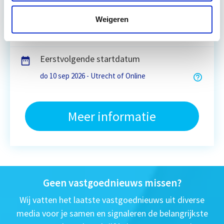
15 Lesdagen lesdag(en)
Weigeren
4 - 8 uur per week
Eerstvolgende startdatum
do 10 sep 2026 - Utrecht of Online
Meer informatie
Geen vastgoednieuws missen?
Wij vatten het laatste vastgoednieuws uit diverse
media voor je samen en signaleren de belangrijkste