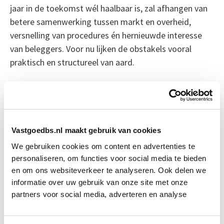
jaar in de toekomst wél haalbaar is, zal afhangen van
betere samenwerking tussen markt en overheid,
versnelling van procedures én hernieuwde interesse
van beleggers. Voor nu lijken de obstakels vooral
praktisch en structureel van aard.
Bron: nrc.nl
Boeiend verhaal? Duik dan eens
in deze opleidingen:
Vastgoedbs.nl maakt gebruik van cookies
We gebruiken cookies om content en advertenties te
personaliseren, om functies voor social media te bieden
Business Case voor Vastgoed- &
Start do
en om ons websiteverkeer te analyseren. Ook delen we
Projectontwikkeling
10 sep
informatie over uw gebruik van onze site met onze
partners voor social media, adverteren en analyse
Vastgoedmanagement
Start ma 14 sep